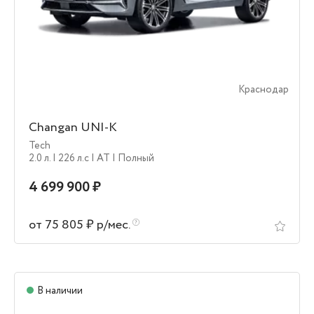
Краснодар
Changan UNI-K
Tech
2.0 л.
| 226 л.c
| AT
| Полный
4 699 900 ₽
от 75 805 ₽ р/мес.
В наличии