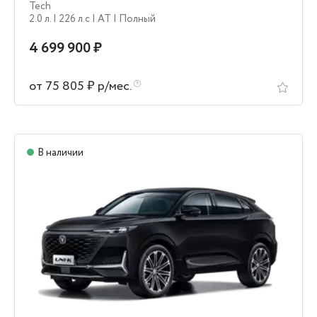
Tech
2.0 л.
| 226 л.c
| AT
| Полный
4 699 900 ₽
от 75 805 ₽ р/мес.
В наличии