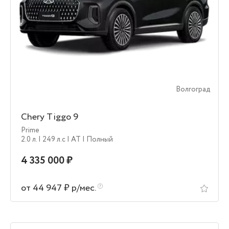
Волгоград
Chery Tiggo 9
Prime
2.0 л.
| 249 л.c
| AT
| Полный
4 335 000 ₽
от 44 947 ₽ р/мес.