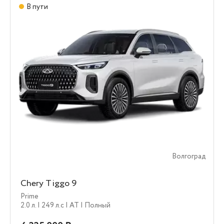
В пути
Волгоград
Chery Tiggo 9
Prime
2.0 л.
| 249 л.c
| AT
| Полный