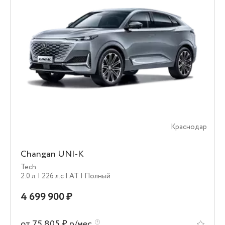
Краснодар
Changan UNI-K
Tech
2.0 л.
| 226 л.c
| AT
| Полный
4 699 900 ₽
от 75 805 ₽ р/мес.