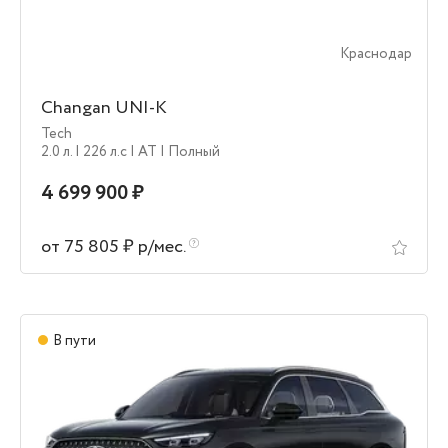
Краснодар
Changan UNI-K
Tech
2.0 л.
| 226 л.c
| AT
| Полный
4 699 900 ₽
от 75 805 ₽ р/мес.
В пути