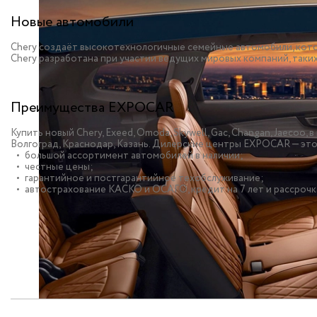
Новые автомобили
Chery создаёт высокотехнологичные семейные автомобили, кото
Chery разработана при участии ведущих мировых компаний, таких к
Преимущества EXPOCAR
Купить новый Chery, Exeed, Omoda, Skywell, Gac, Changan, Jaeco
Волгоград, Краснодар, Казань. Дилерские центры EXPOCAR — это
большой ассортимент автомобилей в наличии;
честные цены;
гарантийное и постгарантийное техобслуживание;
автострахование КАСКО и ОСАГО, кредит на 7 лет и рассрочк