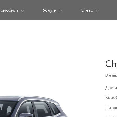
томобиль
Услуги
О нас
Ch
Dreaml
Двиг
Коро
Прив