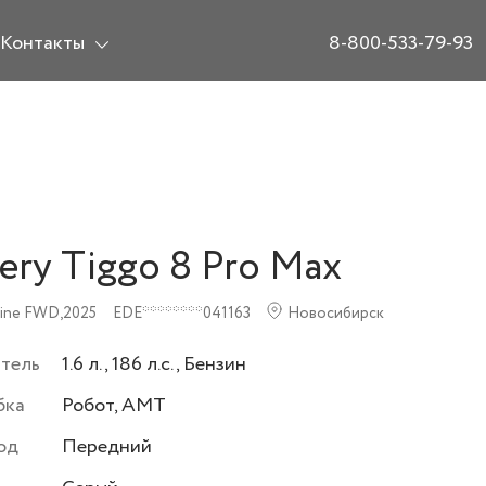
Контакты
8-800-533-79-93
ery Tiggo 8 Pro Max
ine FWD,
2025
EDE********041163
Новосибирск
атель
1.6 л., 186 л.с., Бензин
бка
Робот, AMT
од
Передний