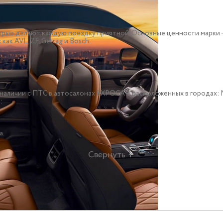
рые делают каждую поездку приятной. Основные ценности марки – 
ак AVL, ZF, Getrag и Bosch.
o, в наличии c ПТС в автосалонах EXPOCAR, расположенных в городах
:
а.
Свернуть