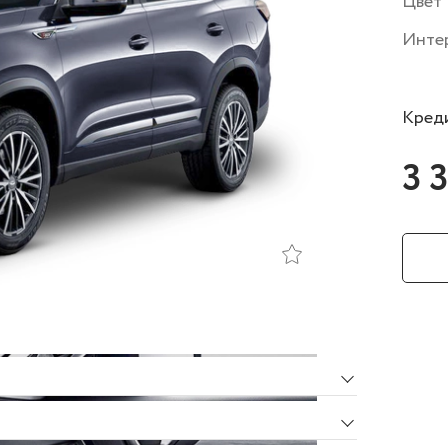
Цвет
Инте
Креди
3 
тации