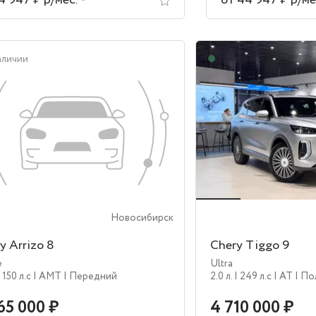
4 947 ₽ р/мес.
от 44 947 ₽ р/ме
аличии
В наличии
Новосибирск
y Arrizo 8
Chery Tiggo 9
e
Ultra
| 150 л.c
| AMT
| Передний
2.0 л.
| 249 л.c
| AT
| П
65 000 ₽
4 710 000 ₽