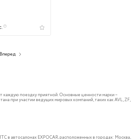
с.
Вперед
т каждую поездку приятной. Основные ценности марки –
тана при участии ведущих мировых компаний, таких как AVL, ZF,
 c ПТС в автосалонах EXPOCAR, расположенных в городах: Москва,