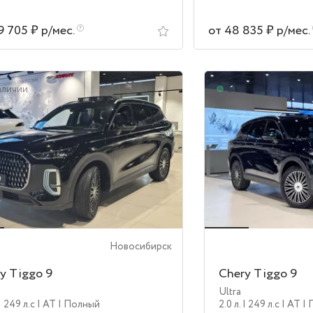
9 705 ₽ р/мес.
от 48 835 ₽ р/мес.
аличии
В наличии
Новосибирск
y Tiggo 9
Chery Tiggo 9
Ultra
| 249 л.c
| AT
| Полный
2.0 л.
| 249 л.c
| AT
|