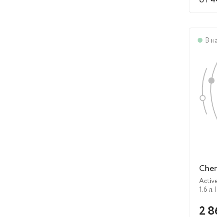
от 4
В н
Cher
Activ
1.6 л.
2 8