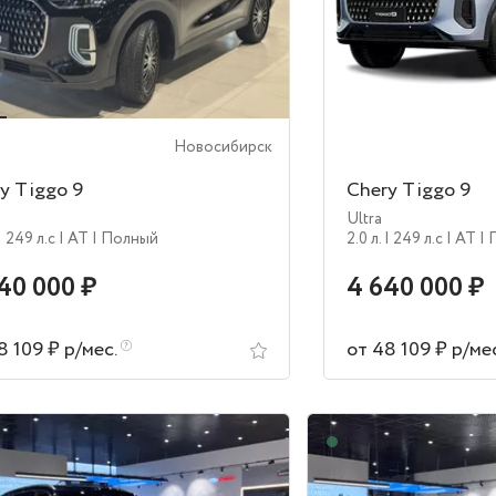
Новосибирск
y Tiggo 9
Chery Tiggo 9
Ultra
| 249 л.c
| AT
| Полный
2.0 л.
| 249 л.c
| AT
|
40 000 ₽
4 640 000 ₽
8 109 ₽ р/мес.
от 48 109 ₽ р/ме
ути
В наличии