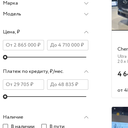
Марка
Chery
Модель
Цена, ₽
Cher
Ultra
2.0 л.
Платеж по кредиту, ₽/мес.
4 6
от 4
В п
Наличие
В наличии
В пути