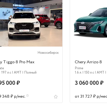
Новосибирск
y Tiggo 8 Pro Max
Chery Arrizo 8
ate
Prime
| 197 л.c
| AMT
| Полный
1.6 л.
| 150 л.c
| AMT
|
95 000 ₽
3 060 000 ₽
9 348 ₽ р/мес.
от 31 727 ₽ р/ме