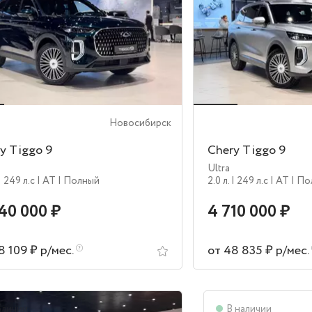
Новосибирск
y Tiggo 9
Chery Tiggo 9
Ultra
| 249 л.c
| AT
| Полный
2.0 л.
| 249 л.c
| AT
| П
40 000 ₽
4 710 000 ₽
8 109 ₽ р/мес.
от 48 835 ₽ р/мес.
аличии
В наличии