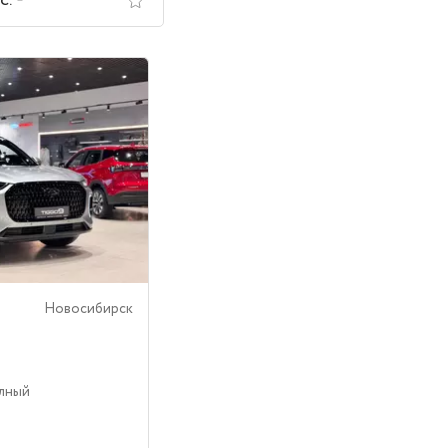
с.
Новосибирск
олный