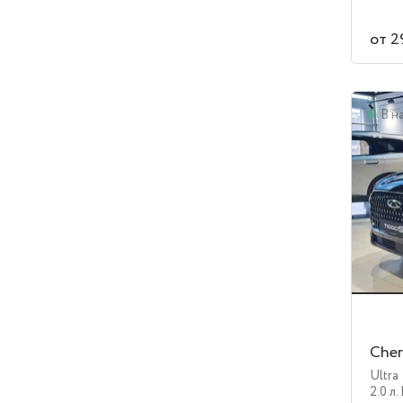
от 2
В н
Cher
Ultra
2.0 л.