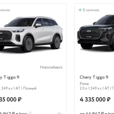
аличии
В наличии
Новосибирск
y Tiggo 9
Chery Tiggo 9
Prime
| 249 л.c
| AT
| Полный
2.0 л.
| 249 л.c
| AT
|
35 000 ₽
4 335 000 ₽