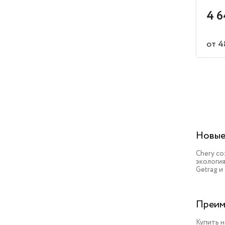
4 6
от 4
Новые
Chery с
экология
Getrag и
Преим
Купить н