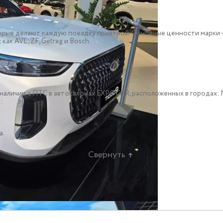
рые делают каждую поездку приятной. Основные ценности марки – 
ак AVL, ZF, Getrag и Bosch.
o, в наличии c ПТС в автосалонах EXPOCAR, расположенных в городах
:
а.
Свернуть