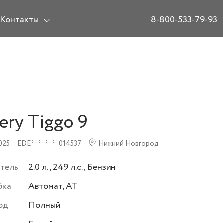
Контакты
8-800-533-79-93
ery Tiggo 9
025
EDE********014537
Нижний Новгород
атель
2.0 л., 249 л.с., Бензин
бка
Автомат, AT
од
Полный