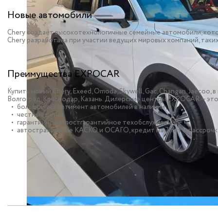
Новые автомобили
Chery создаёт высокотехнологичные семейные автомобили, кото
Chery разработана при участии ведущих мировых компаний, таких к
Преимущества EXPOCAR
Купить новый Chery, Exeed, Omoda, Skywell, Gac, Changan, Jaeco
Волгоград, Краснодар, Казань. Дилерские центры EXPOCAR — это
большой ассортимент автомобилей в наличии;
честные цены;
гарантийное и постгарантийное техобслуживание;
автострахование КАСКО и ОСАГО, кредит на 7 лет и рассрочк