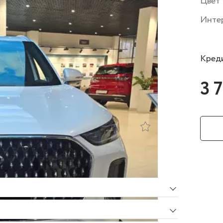
Цвет
Инте
Креди
3 
тации