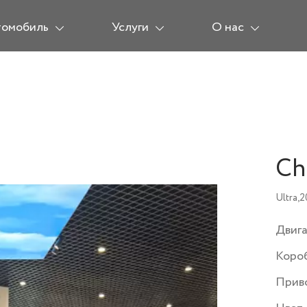
томобиль
Услуги
О нас
Ch
Ultra,
2
Двиг
Коро
Прив