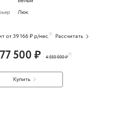
Белый
рьер
Люк
т от 39 166 ₽ р/мес.
Рассчитать
777 500 ₽
4 550 000 ₽
Купить