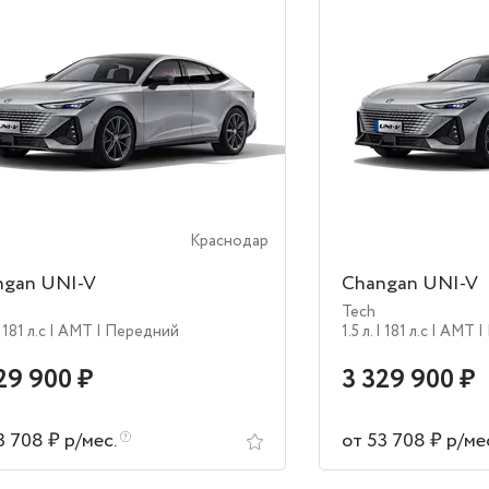
Краснодар
ngan UNI-V
Changan UNI-V
Tech
 181 л.c
| AMT
| Передний
1.5 л.
| 181 л.c
| AMT
|
29 900 ₽
3 329 900 ₽
3 708 ₽ р/мес.
от 53 708 ₽ р/ме