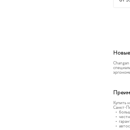
от 5
Новые
Changan
специал
эргоном
Преим
Купить н
Санкт-Пе
больш
честн
гаран
автос