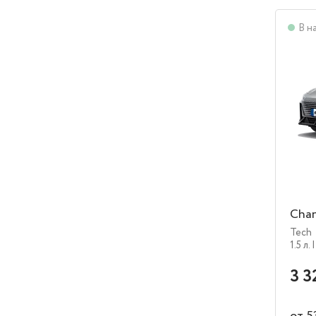
В н
Cha
Tech
1.5 л.
|
3 3