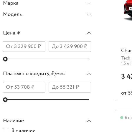
Марка
Changan
Модель
UNI-V
Цена, ₽
Cha
Tech
1.5 л.
|
Платеж по кредиту, ₽/мес.
3 4
от 5
В н
Наличие
В наличии