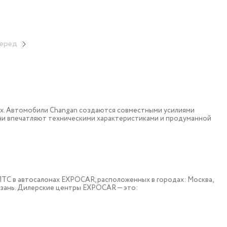
еред
ох. Автомобили Changan создаются совместными усилиями
они впечатляют техническими характеристиками и продуманной
 c ПТС в автосалонах EXPOCAR, расположенных в городах: Москва,
азань. Дилерские центры EXPOCAR — это: