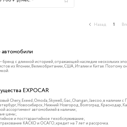
3 708 ₽ р/мес.
Назад
1
Вп
 автомобили
 – бренд с длинной историей, отражающей наследие нескольких эп
истов из Японии, Великобритании, США, Италии и Китая. Поэтому 
икой.
ущества EXPOCAR
овый Chery, Exeed, Omoda, Skywell, Gac, Changan, Jaecoo, в наличии
тербург, Новосибирск, Нижний Новгород, Волгоград, Краснодар, К
ой ассортимент автомобилей в наличии;
ые цены;
тийное и постгарантийное техобслуживание;
трахование КАСКО и ОСАГО, кредит на 7 лет и рассрочка.