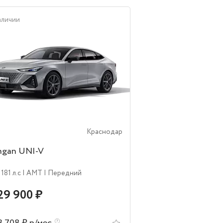
аличии
Краснодар
ngan UNI-V
 181 л.c
| AMT
| Передний
29 900 ₽