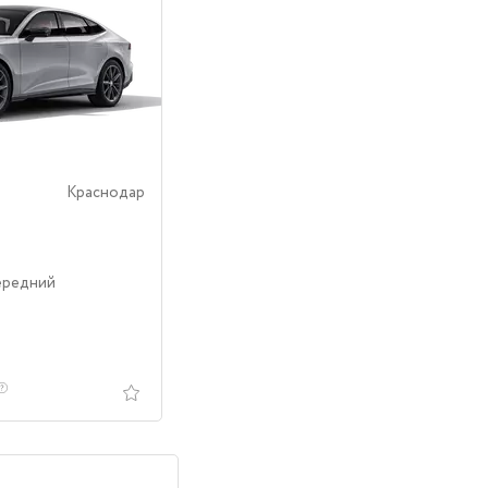
Краснодар
ередний