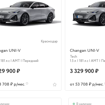
Краснодар
ngan UNI-V
Changan UNI-V
Tech
 181 л.c
| AMT
| Передний
1.5 л.
| 181 л.c
| AMT
| П
29 900 ₽
3 329 900 ₽
3 708 ₽ р/мес.
от 53 708 ₽ р/мес.
аличии
В наличии