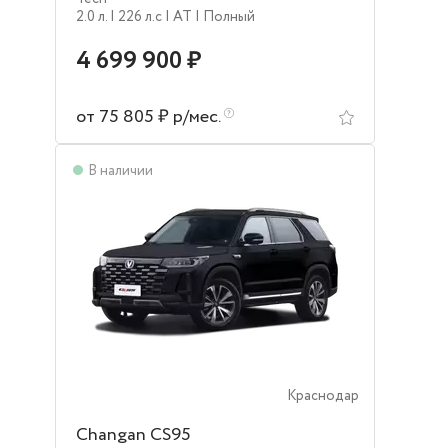
2.0 л.
| 226 л.c
| AT
| Полный
4 699 900 ₽
от 75 805 ₽ р/мес.
В наличии
Краснодар
Changan CS95