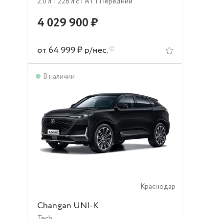
2.0 л.
| 226 л.c
| AT
| Передний
4 029 900 ₽
от 64 999 ₽ р/мес.
В наличии
Краснодар
Changan UNI-K
Tech