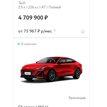
Tech
2.0 л.
| 226 л.c
| AT
| Полный
4 709 900 ₽
от 75 967 ₽ р/мес.
В наличии
Краснодар