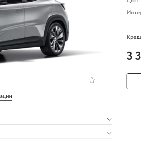
Цвет
Инте
Креди
3 
тации