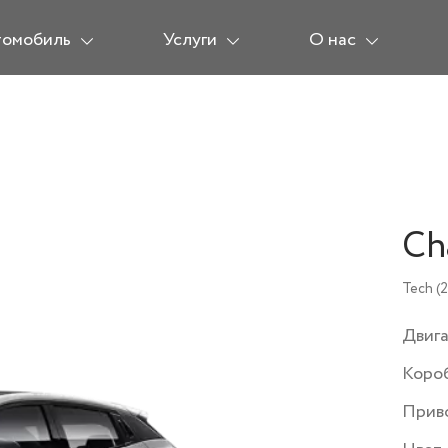
томобиль
Услуги
О нас
Ch
Tech (2
Двиг
Коро
Прив