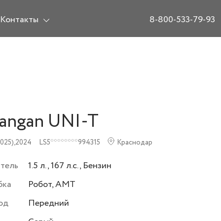
Контакты
8-800-533-79-93
angan UNI-T
025),
2024
LS5********994315
Краснодар
атель
1.5 л., 167 л.с., Бензин
бка
Робот, AMT
од
Передний