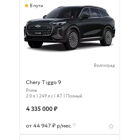
В пути
Волгоград
Chery Tiggo 9
Prime
2.0 л.
| 249 л.c
| AT
| Полный
4 335 000 ₽
от 44 947 ₽ р/мес.