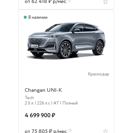
от 62 418 ₽ р/мес.
В наличии
Краснодар
Changan UNI-K
Tech
2.0 л.
| 226 л.c
| AT
| Полный
4 699 900 ₽
от 75 805 ₽ р/мес.