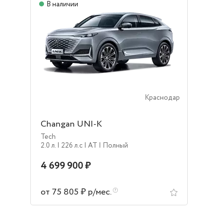
В наличии
Краснодар
Changan UNI-K
Tech
2.0 л.
| 226 л.c
| AT
| Полный
4 699 900 ₽
от 75 805 ₽ р/мес.