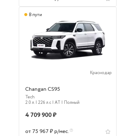
В пути
Краснодар
Changan CS95
Tech
2.0 л.
| 226 л.c
| AT
| Полный
4 709 900 ₽
от 75 967 ₽ р/мес.