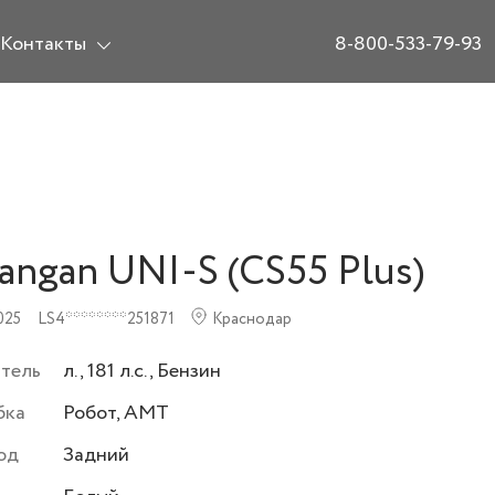
Контакты
8-800-533-79-93
angan UNI-S (CS55 Plus)
025
LS4********251871
Краснодар
атель
л., 181 л.с., Бензин
бка
Робот, AMT
од
Задний