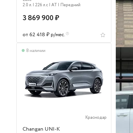
2.0 л.
| 226 л.c
| AT
| Передний
3 869 900 ₽
от 62 418 ₽ р/мес.
В наличии
Краснодар
Changan UNI-K