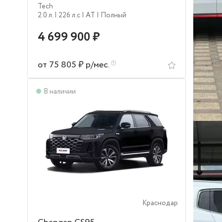
Tech
2.0 л.
| 226 л.c
| AT
| Полный
4 699 900 ₽
от 75 805 ₽ р/мес.
В наличии
Краснодар