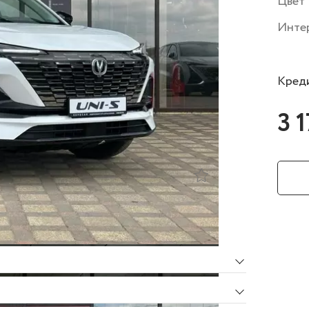
Цвет
Инте
Креди
3 
тации