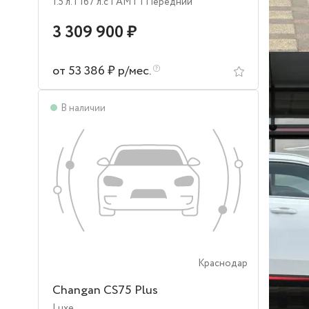
1.5 л.
| 167 л.c
| AMT
| Передний
3 309 900 ₽
от 53 386 ₽ р/мес.
В наличии
Краснодар
Changan CS75 Plus
Luxe