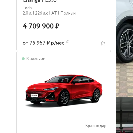
Changan CS95
Tech
2.0 л.
| 226 л.c
| AT
| Полный
4 709 900 ₽
от 75 967 ₽ р/мес.
В наличии
Краснодар