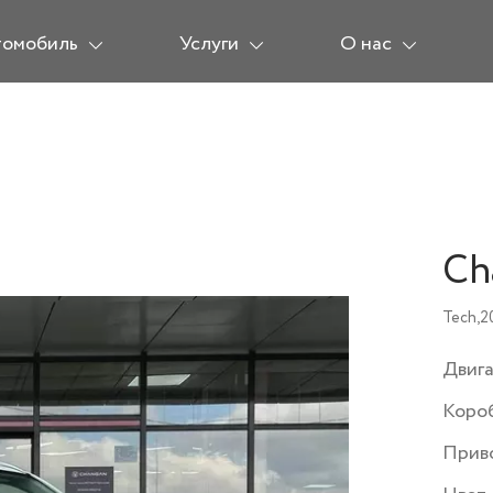
томобиль
Услуги
О нас
Ch
Tech,
2
Двиг
Коро
Прив