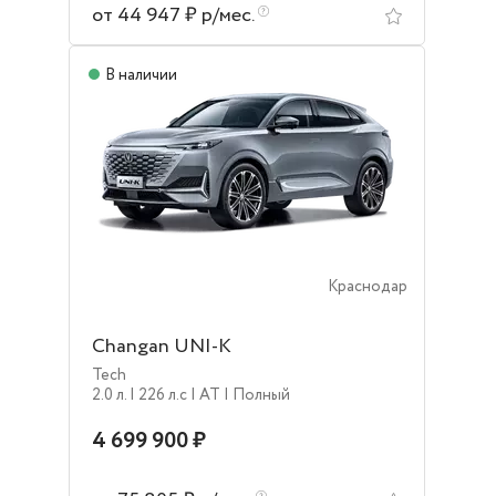
от 44 947 ₽ р/мес.
В наличии
Краснодар
Changan UNI-K
Tech
2.0 л.
| 226 л.c
| AT
| Полный
4 699 900 ₽