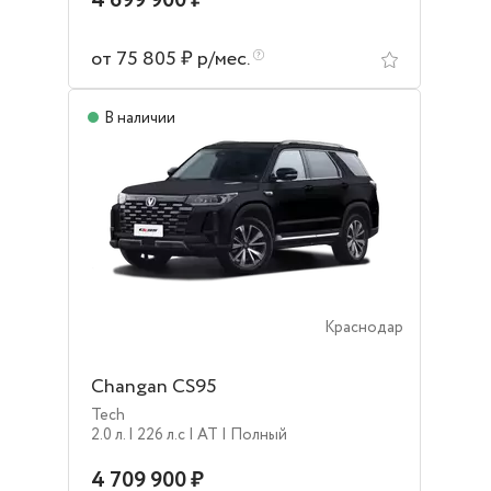
4 699 900 ₽
от 75 805 ₽ р/мес.
В наличии
Краснодар
Changan CS95
Tech
2.0 л.
| 226 л.c
| AT
| Полный
4 709 900 ₽