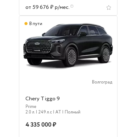
от 59 676 ₽ р/мес.
В пути
Волгоград
Chery Tiggo 9
Prime
2.0 л.
| 249 л.c
| AT
| Полный
4 335 000 ₽