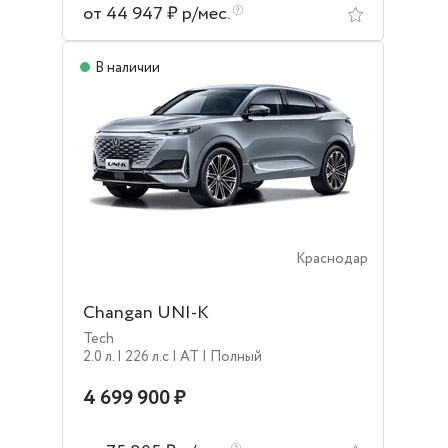
от 44 947 ₽ р/мес.
В наличии
Краснодар
Changan UNI-K
Tech
2.0 л.
| 226 л.c
| AT
| Полный
4 699 900 ₽