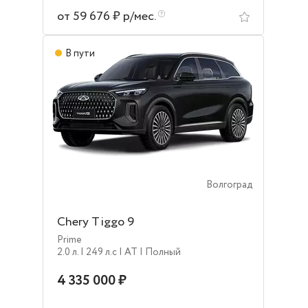
от 59 676 ₽ р/мес.
В пути
Волгоград
Chery Tiggo 9
Prime
2.0 л.
| 249 л.c
| AT
| Полный
4 335 000 ₽