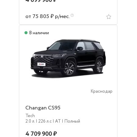
4 699 900 ₽
от 75 805 ₽ р/мес.
В наличии
Краснодар
Changan CS95
Tech
2.0 л.
| 226 л.c
| AT
| Полный
4 709 900 ₽