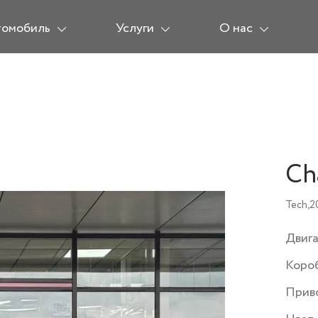
томобиль
Услуги
О нас
Ch
Tech,
2
Двиг
Коро
Прив