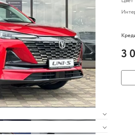
Цвет
Инте
Креди
3 
тации