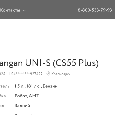
Контакты
8-800-533-79-93
angan UNI-S (CS55 Plus)
024
LS4********927497
Краснодар
атель
1.5 л., 181 л.с., Бензин
бка
Робот, AMT
од
Задний