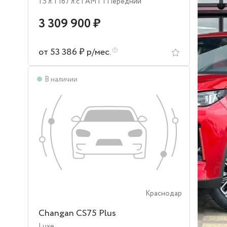
1.5 л.
| 167 л.c
| AMT
| Передний
3 309 900 ₽
от 53 386 ₽ р/мес.
В наличии
Краснодар
Changan CS75 Plus
Luxe