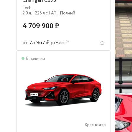
Changan CS95
Tech
2.0 л.
| 226 л.c
| AT
| Полный
4 709 900 ₽
от 75 967 ₽ р/мес.
В наличии
Краснодар