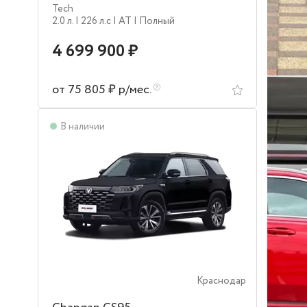
Tech
2.0 л.
| 226 л.c
| AT
| Полный
4 699 900 ₽
от 75 805 ₽ р/мес.
В наличии
Краснодар