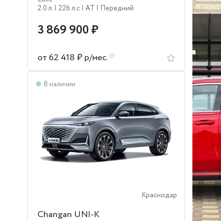
2.0 л.
| 226 л.c
| AT
| Передний
3 869 900 ₽
от 62 418 ₽ р/мес.
В наличии
Краснодар
Changan UNI-K