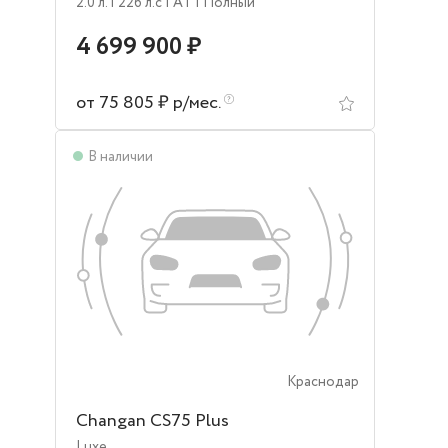
2.0 л.
| 226 л.c
| AT
| Полный
4 699 900 ₽
от 75 805 ₽ р/мес.
В наличии
Краснодар
Changan CS75 Plus
Luxe