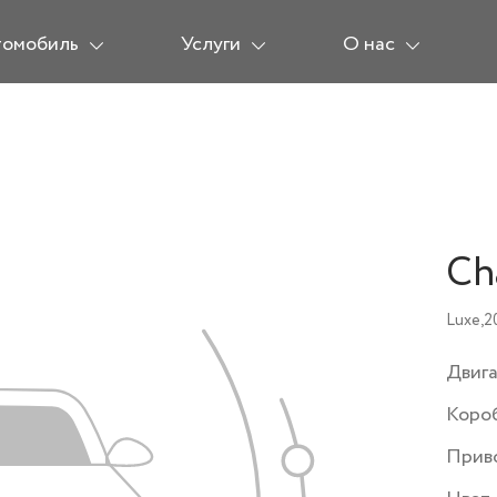
томобиль
Услуги
О нас
Ch
Luxe,
2
Двиг
Коро
Прив