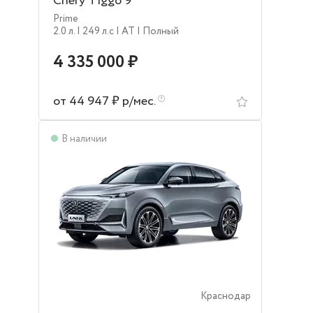
Chery Tiggo 9
Prime
2.0 л.
| 249 л.c
| AT
| Полный
4 335 000 ₽
от 44 947 ₽ р/мес.
В наличии
Краснодар