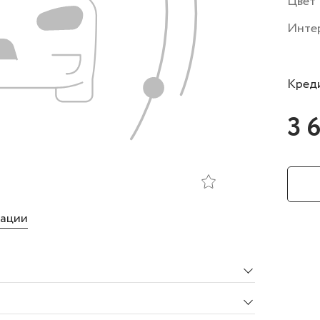
Цвет
Инте
Креди
3 
тации