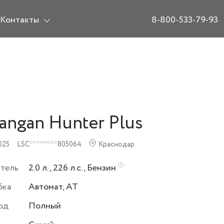
Контакты
8-800-533-79-93
angan Hunter Plus
025
LSC********805064
Краснодар
атель
2.0 л., 226 л.с., Бензин
бка
Автомат, AT
од
Полный