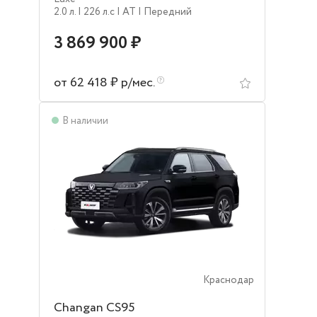
2.0 л.
| 226 л.c
| AT
| Передний
3 869 900 ₽
от 62 418 ₽ р/мес.
В наличии
Краснодар
Changan CS95