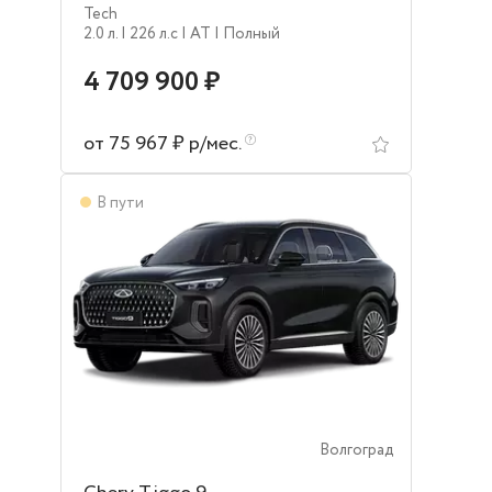
Tech
2.0 л.
| 226 л.c
| AT
| Полный
4 709 900 ₽
от 75 967 ₽ р/мес.
В пути
Волгоград