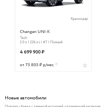
Краснодар
Changan UNI-K
Tech
2.0 л.
| 226 л.c
| AT
| Полный
4 699 900 ₽
от 75 805 ₽ р/мес.
Новые автомобили
Changan – бренд с длинной историей, отражающей наследие