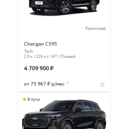
Краснодар
Changan CS95
Tech
2.0 л.
| 226 л.c
| AT
| Полный
4 709 900 ₽
от 75 967 ₽ р/мес.
В пути