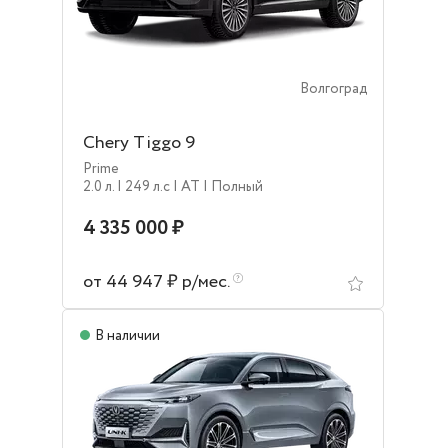
Волгоград
Chery Tiggo 9
Prime
2.0 л.
| 249 л.c
| AT
| Полный
4 335 000 ₽
от 44 947 ₽ р/мес.
В наличии