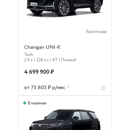
Краснодар
Changan UNI-K
Tech
2.0 л.
| 226 л.c
| AT
| Полный
4 699 900 ₽
от 75 805 ₽ р/мес.
В наличии