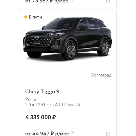
от 75 967 ₽ р/мес.
В пути
Волгоград
Chery Tiggo 9
Prime
2.0 л.
| 249 л.c
| AT
| Полный
4 335 000 ₽
от 44 947 ₽ р/мес.