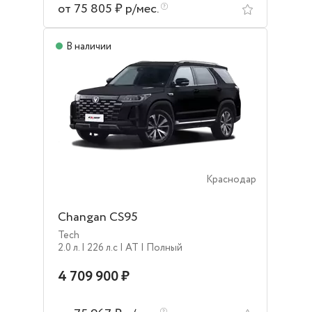
от 75 805 ₽ р/мес.
В наличии
Краснодар
Changan CS95
Tech
2.0 л.
| 226 л.c
| AT
| Полный
4 709 900 ₽