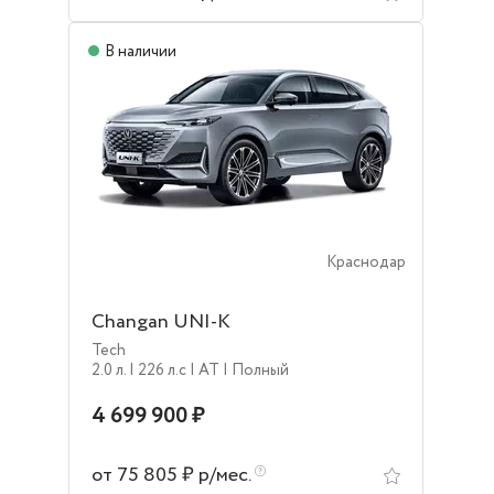
В наличии
Краснодар
Changan UNI-K
Tech
2.0 л.
| 226 л.c
| AT
| Полный
4 699 900 ₽
от 75 805 ₽ р/мес.