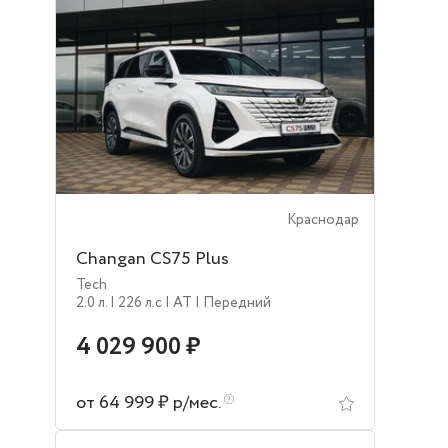
Краснодар
Changan CS75 Plus
Tech
2.0 л.
| 226 л.c
| AT
| Передний
4 029 900 ₽
от 64 999 ₽ р/мес.