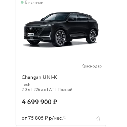
В наличии
Краснодар
Changan UNI-K
Tech
2.0 л.
| 226 л.c
| AT
| Полный
4 699 900 ₽
от 75 805 ₽ р/мес.