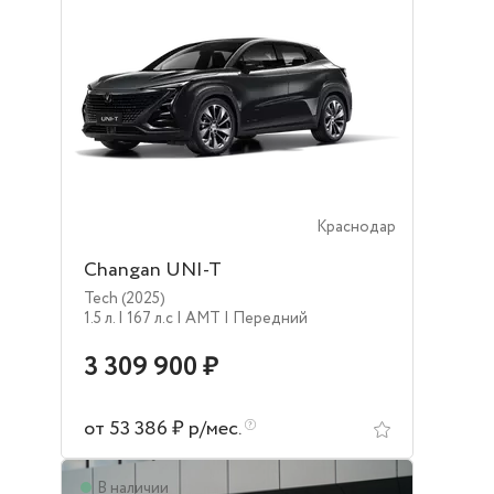
Краснодар
Changan UNI-T
Tech (2025)
1.5 л.
| 167 л.c
| AMT
| Передний
3 309 900 ₽
от 53 386 ₽ р/мес.
В наличии