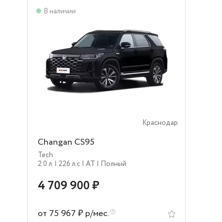
В наличии
Краснодар
Changan CS95
Tech
2.0 л.
| 226 л.c
| AT
| Полный
4 709 900 ₽
от 75 967 ₽ р/мес.