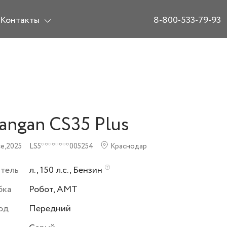
Контакты
8-800-533-79-93
angan CS35 Plus
e,
2025
LS5********005254
Краснодар
атель
л., 150 л.с., Бензин
бка
Робот, AMT
од
Передний