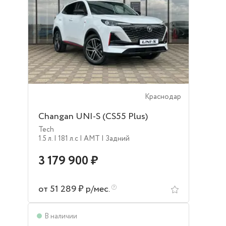
Краснодар
Changan UNI-S (CS55 Plus)
Tech
1.5 л.
| 181 л.c
| AMT
| Задний
3 179 900 ₽
от 51 289 ₽ р/мес.
В наличии