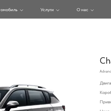
томобиль
Услуги
О нас
Ch
Advanc
Двиг
Коро
Прив