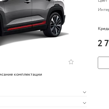
Цвет
Инте
Креди
2 
сание комплектации