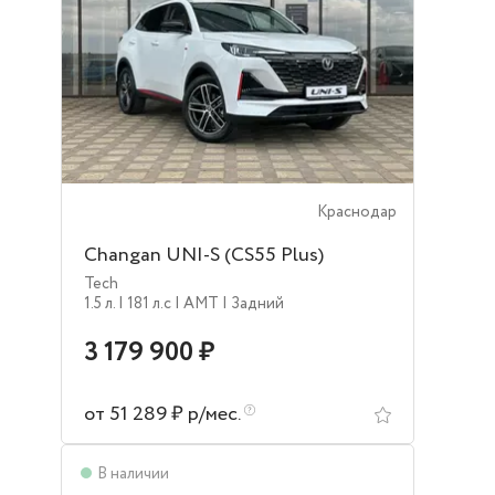
Краснодар
Changan UNI-S (CS55 Plus)
Tech
1.5 л.
| 181 л.c
| AMT
| Задний
3 179 900 ₽
от 51 289 ₽ р/мес.
В наличии