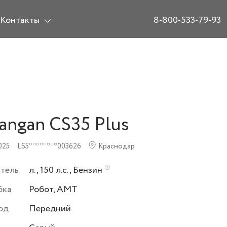
Контакты
8-800-533-79-93
angan CS35 Plus
025
LS5********003626
Краснодар
атель
л., 150 л.с., Бензин
бка
Робот, AMT
од
Передний