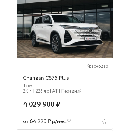
Краснодар
Changan CS75 Plus
Tech
2.0 л.
| 226 л.c
| AT
| Передний
4 029 900 ₽
от 64 999 ₽ р/мес.