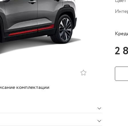
Цвет
Инте
Креди
2 
сание комплектации