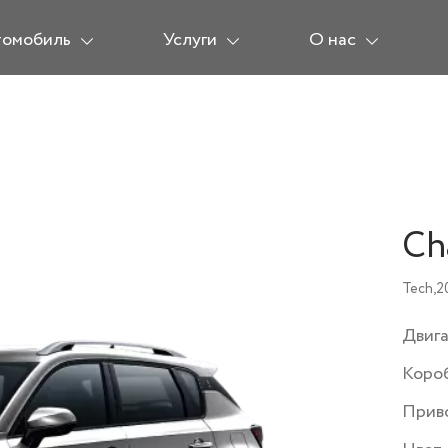
томобиль
Услуги
О нас
Ch
Tech,
2
Двиг
Коро
Прив