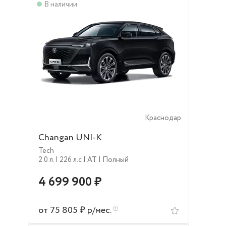
В наличии
Краснодар
Changan UNI-K
Tech
2.0 л.
| 226 л.c
| AT
| Полный
4 699 900 ₽
от 75 805 ₽ р/мес.