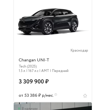
Краснодар
Changan UNI-T
Tech (2025)
1.5 л.
| 167 л.c
| AMT
| Передний
3 309 900 ₽
от 53 386 ₽ р/мес.
В наличии