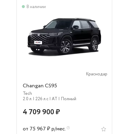
В наличии
Краснодар
Changan CS95
Tech
2.0 л.
| 226 л.c
| AT
| Полный
4 709 900 ₽
от 75 967 ₽ р/мес.