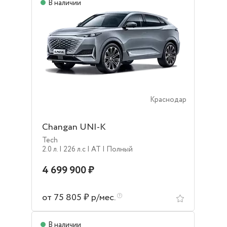
В наличии
Краснодар
Changan UNI-K
Tech
2.0 л.
| 226 л.c
| AT
| Полный
4 699 900 ₽
от 75 805 ₽ р/мес.
В наличии