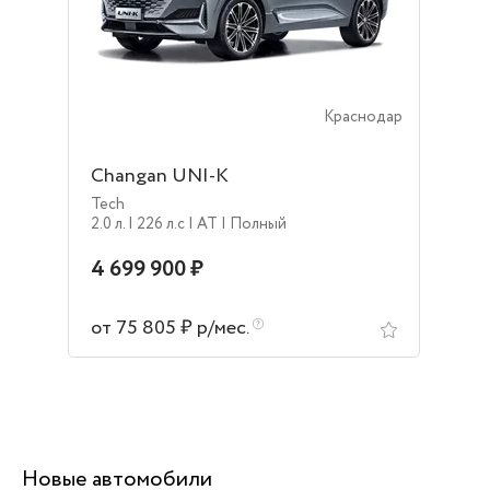
Краснодар
Changan UNI-K
Tech
2.0 л.
| 226 л.c
| AT
| Полный
4 699 900 ₽
от 75 805 ₽ р/мес.
Новые автомобили