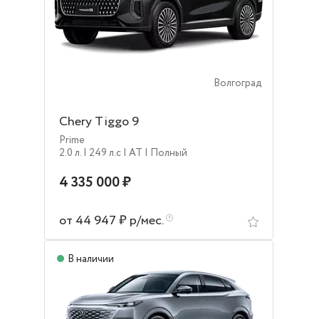
Волгоград
Chery Tiggo 9
Prime
2.0 л.
| 249 л.c
| AT
| Полный
4 335 000 ₽
от 44 947 ₽ р/мес.
В наличии