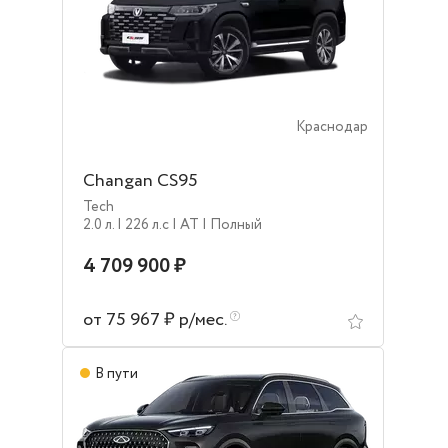
Краснодар
Changan CS95
Tech
2.0 л.
| 226 л.c
| AT
| Полный
4 709 900 ₽
от 75 967 ₽ р/мес.
В пути