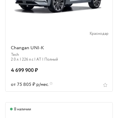
Краснодар
Changan UNI-K
Tech
2.0 л.
| 226 л.c
| AT
| Полный
4 699 900 ₽
от 75 805 ₽ р/мес.
В наличии