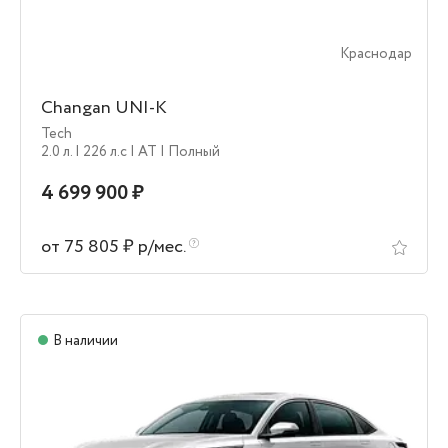
Краснодар
Changan UNI-K
Tech
2.0 л.
| 226 л.c
| AT
| Полный
4 699 900 ₽
от 75 805 ₽ р/мес.
В наличии