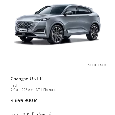
Краснодар
Changan UNI-K
Tech
2.0 л.
| 226 л.c
| AT
| Полный
4 699 900 ₽
от 75 805 ₽ р/мес.