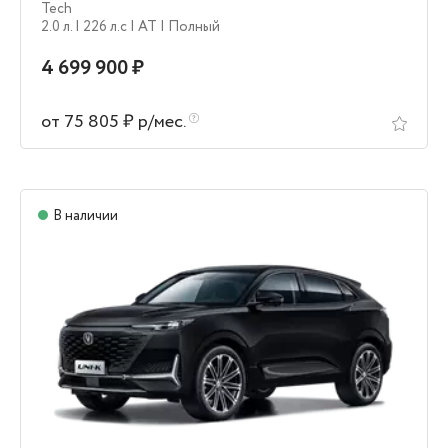
Tech
2.0 л.
| 226 л.c
| AT
| Полный
4 699 900 ₽
от 75 805 ₽ р/мес.
В наличии