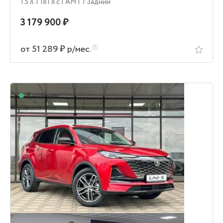
1.5 л.
| 181 л.c
| AMT
| Задний
3 179 900 ₽
от 51 289 ₽ р/мес.
В наличии