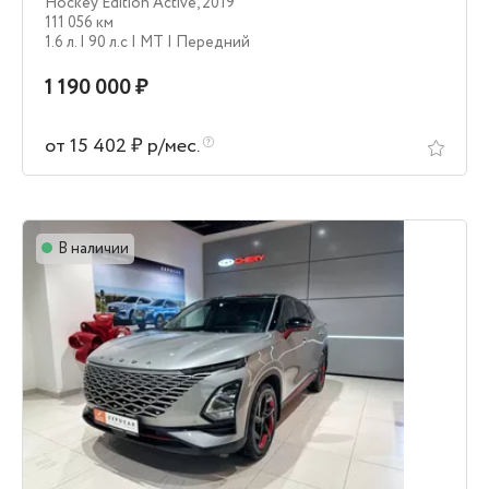
Hockey Edition Active
,
2019
111 056 км
1.6 л.
| 90 л.c
| MT
| Передний
1 190 000 ₽
от 15 402 ₽ р/мес.
В наличии