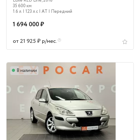
Luxe RED Line
,
2018
35 600 км
1.6 л.
| 123 л.c
| AT
| Передний
1 694 000 ₽
от 21 925 ₽ р/мес.
В наличии