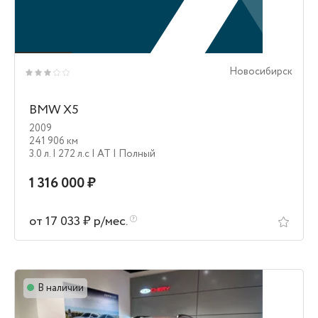
Новосибирск
BMW X5
2009
241 906 км
3.0 л.
| 272 л.c
| AT
| Полный
1 316 000 ₽
от 17 033 ₽ р/мес.
В наличии