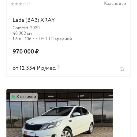
Краснодар
Lada (ВАЗ) XRAY
Comfort
,
2020
40 902 км
1.6 л.
| 106 л.c
| MT
| Передний
970 000 ₽
от 12 554 ₽ р/мес.
В наличии