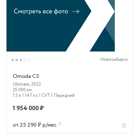
Новосибирск
Omoda C5
Ultimate
,
2022
25 000 км
1.5 л.
| 147 л.c
| CVT
| Передний
1 954 000 ₽
от 25 290 ₽ р/мес.