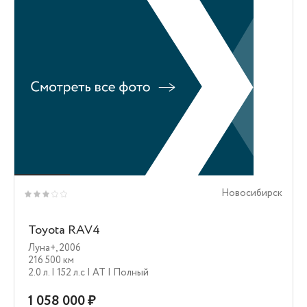
Новосибирск
Toyota RAV4
Луна+
,
2006
216 500 км
2.0 л.
| 152 л.c
| AT
| Полный
1 058 000 ₽