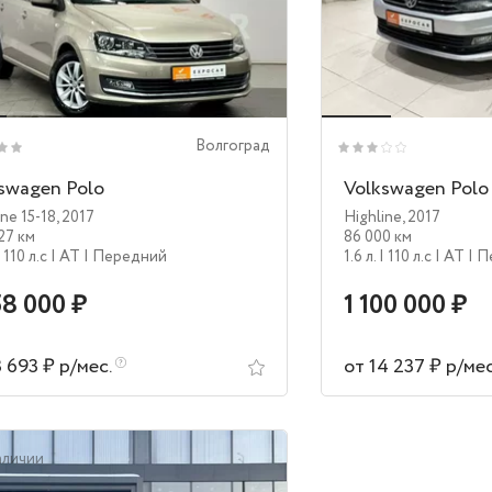
Волгоград
swagen Polo
Volkswagen Polo
ine 15-18
,
2017
Highline
,
2017
27 км
86 000 км
| 110 л.c
| AT
| Передний
1.6 л.
| 110 л.c
| AT
| 
58 000 ₽
1 100 000 ₽
3 693 ₽ р/мес.
от 14 237 ₽ р/ме
аличии