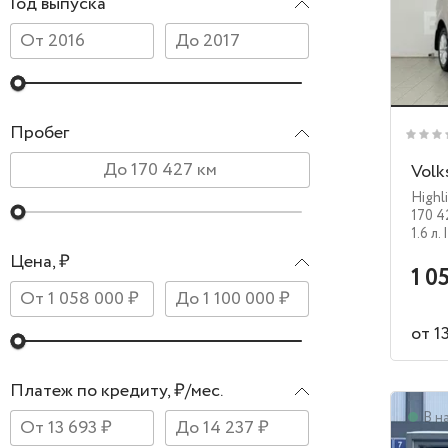
Год выпуска
Пробег
Volk
Highl
170 4
1.6 л.
Цена, ₽
1 0
от 1
Платеж по кредиту, ₽/мес.
В н