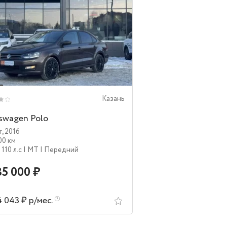
Казань
swagen Polo
r
,
2016
00 км
| 110 л.c
| MT
| Передний
85 000 ₽
4 043 ₽ р/мес.