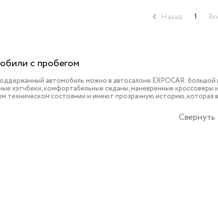
Назад
1
Вп
обили с пробегом
поддержанный автомобиль можно в автосалоне EXPOCAR: большой в
ые хэтчбеки, комфортабельные седаны, маневренные кроссоверы и 
ом техническом состоянии и имеют прозрачную историю, которая 
Свернуть