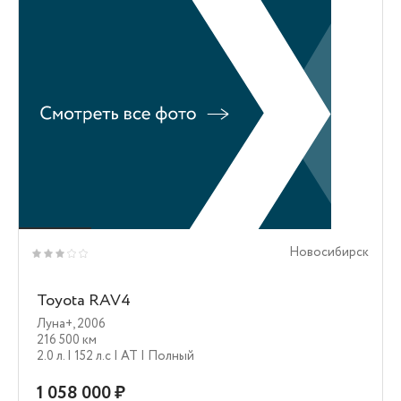
Новосибирск
Toyota RAV4
Луна+
,
2006
216 500 км
2.0 л.
| 152 л.c
| AT
| Полный
1 058 000 ₽