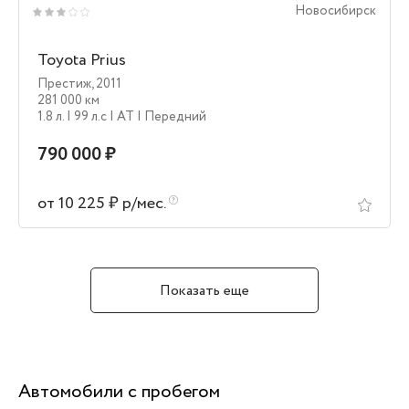
Новосибирск
Toyota Prius
Престиж
,
2011
281 000 км
1.8 л.
| 99 л.c
| AT
| Передний
790 000 ₽
от 10 225 ₽ р/мес.
Показать еще
Автомобили с пробегом