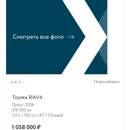
Новосибирск
Toyota RAV4
Луна+
,
2006
216 500 км
2.0 л.
| 152 л.c
| AT
| Полный
1 058 000 ₽