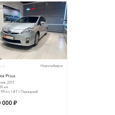
аличии
Новосибирск
ta Prius
тиж
,
2011
00 км
| 99 л.c
| AT
| Передний
 000 ₽