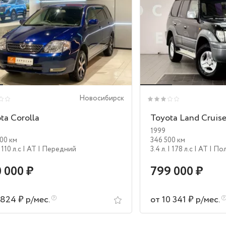
Новосибирск
ta Corolla
Toyota Land Cruise
1999
00 км
346 500 км
 110 л.c
| AT
| Передний
3.4 л.
| 178 л.c
| AT
| По
 000 ₽
799 000 ₽
 824 ₽ р/мес.
от 10 341 ₽ р/мес.