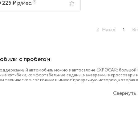
0 225 ₽ р/мес.
Назад
1
Вп
обили с пробегом
поддержанный автомобиль можно в автосалоне EXPOCAR: большой в
ые хэтчбеки, комфортабельные седаны, маневренные кроссоверы и 
ом техническом состоянии и имеют прозрачную историю, которая 
Свернуть