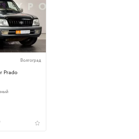
Волгоград
r Prado
лный