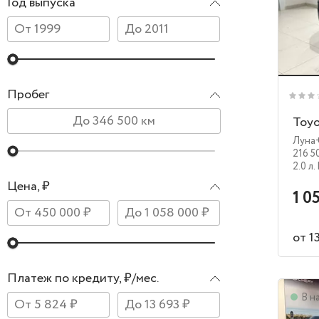
Год выпуска
Пробег
Toy
Луна
216 5
2.0 л.
Цена, ₽
1 0
от 1
Платеж по кредиту, ₽/мес.
В н