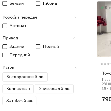
Бензин
Гибрид
В н
Коробка передач
Автомат
Привод
Задний
Полный
Передний
Кузов
Toyo
Внедорожник 5 дв.
Прес
281 0
Компактвэн
Универсал 5 дв.
1.8 л.
790
Хэтчбек 5 дв.