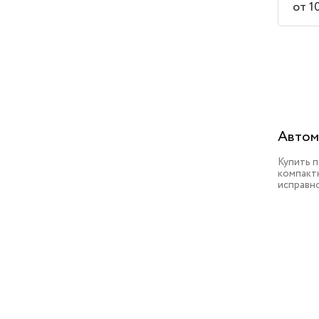
от 1
Автом
Купить 
компактн
исправн