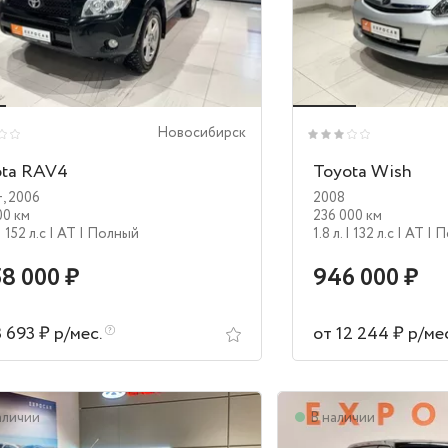
Новосибирск
ota RAV4
Toyota Wish
+
,
2006
2008
00 км
236 000 км
| 152 л.c
| AT
| Полный
1.8 л.
| 132 л.c
| AT
| 
58 000 ₽
946 000 ₽
3 693 ₽ р/мес.
от 12 244 ₽ р/ме
аличии
В наличии