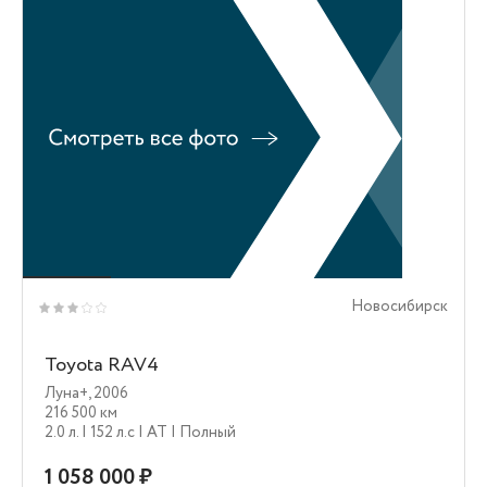
Новосибирск
Toyota RAV4
Луна+
,
2006
216 500 км
2.0 л.
| 152 л.c
| AT
| Полный
1 058 000 ₽