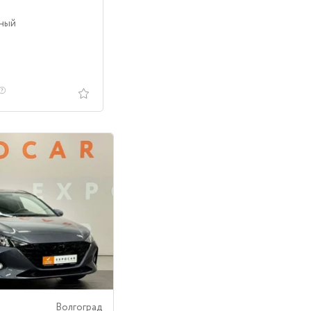
лный
Волгоград