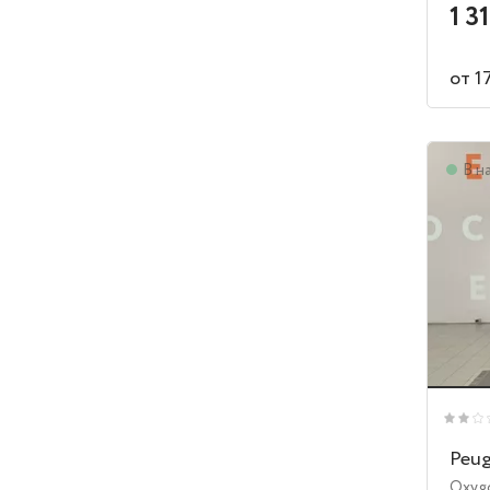
1 3
от 1
В н
Peug
Oxyg