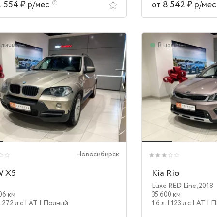
2 554 ₽ р/мес.
от 8 542 ₽ р/мес
аличии
В наличии
Новосибирск
 X5
Kia Rio
Luxe RED Line
,
2018
06 км
35 600 км
| 272 л.c
| AT
| Полный
1.6 л.
| 123 л.c
| AT
| 