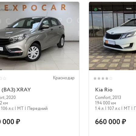
аличии
В наличии
Краснодар
 (ВАЗ) XRAY
Kia Rio
ort
,
2020
Comfort
,
2013
2 км
194 000 км
| 106 л.c
| MT
| Передний
1.4 л.
| 107 л.c
| MT
| 
 000 ₽
660 000 ₽