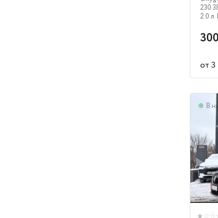
230 3
2.0 л.
300
от 3
В н