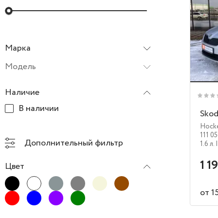
Марка
Все марки
Модель
Наличие
В наличии
Skod
Hocke
111 0
Дополнительный фильтр
1.6 л.
1 1
Цвет
от 1