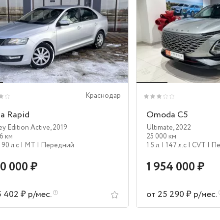
Краснодар
a Rapid
Omoda C5
y Edition Active
,
2019
Ultimate
,
2022
56 км
25 000 км
| 90 л.c
| MT
| Передний
1.5 л.
| 147 л.c
| CVT
| П
90 000 ₽
1 954 000 ₽
5 402 ₽ р/мес.
от 25 290 ₽ р/мес.