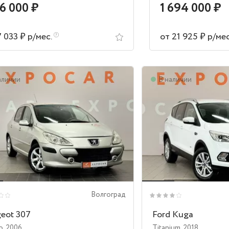
16 000 ₽
1 694 000 ₽
7 033 ₽ р/мес.
от 21 925 ₽ р/ме
аличии
В наличии
Волгоград
eot 307
Ford Kuga
o
,
2006
Titanium
,
2018