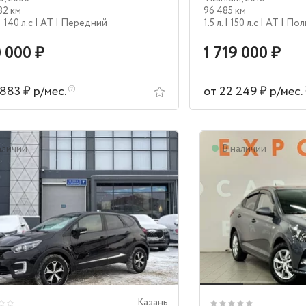
82 км
96 485 км
| 140 л.c
| AT
| Передний
1.5 л.
| 150 л.c
| AT
| По
 000 ₽
1 719 000 ₽
 883 ₽ р/мес.
от 22 249 ₽ р/мес.
аличии
В наличии
Казань