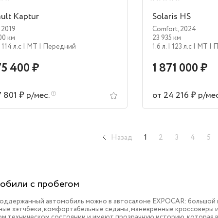
ult Kaptur
Solaris HS
,
2019
Comfort
,
2024
00 км
23 935 км
| 114 л.c
| MT
| Передний
1.6 л.
| 123 л.c
| MT
| 
75 400 ₽
1 871 000 ₽
7 801 ₽ р/мес.
от 24 216 ₽ р/ме
Назад
1
2
3
4
5
обили с пробегом
поддержанный автомобиль можно в автосалоне EXPOCAR: большой в
ые хэтчбеки, комфортабельные седаны, маневренные кроссоверы и 
ом техническом состоянии и имеют прозрачную историю, которая 