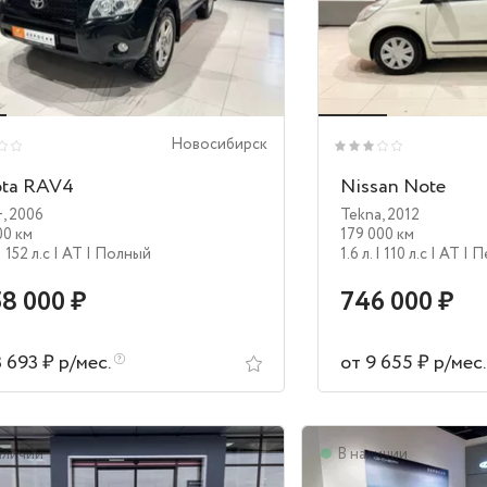
Новосибирск
ota RAV4
Nissan Note
+
,
2006
Tekna
,
2012
00 км
179 000 км
| 152 л.c
| AT
| Полный
1.6 л.
| 110 л.c
| AT
| 
58 000 ₽
746 000 ₽
3 693 ₽ р/мес.
от 9 655 ₽ р/мес
аличии
В наличии