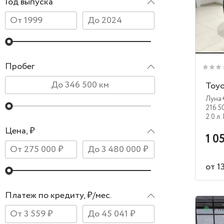
Год выпуска
Пробег
Toy
Луна
216 5
2.0 л.
Цена, ₽
1 0
от 1
Платеж по кредиту, ₽/мес.
В н