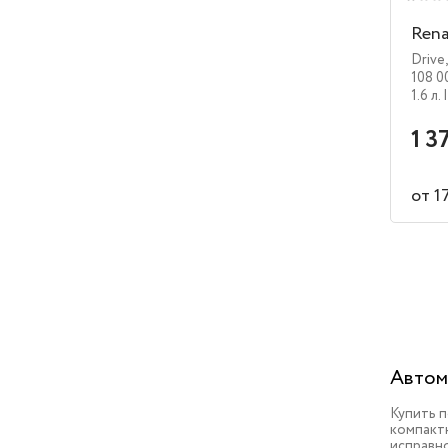
Rena
Drive
108 0
1.6 л.
1 3
от 1
Автом
Купить 
компактн
исправн