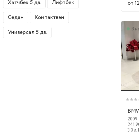
Хэтчбек 5 дв.
Лифтбек
от 1
Седан
Компактвэн
В н
Универсал 5 дв.
BMW
2009
241 9
3.0 л.