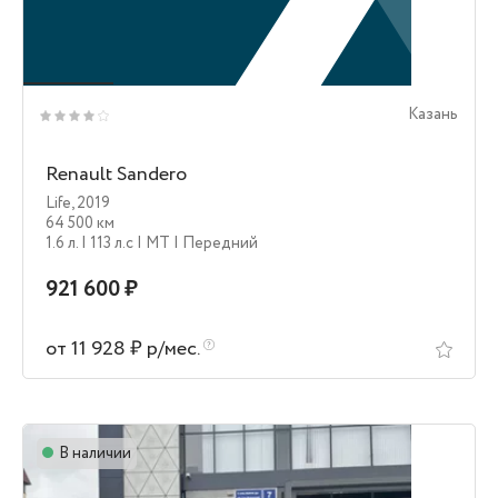
Казань
Renault Sandero
Life
,
2019
64 500 км
1.6 л.
| 113 л.c
| MT
| Передний
921 600 ₽
от 11 928 ₽ р/мес.
В наличии