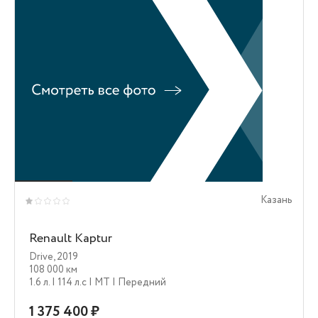
Казань
Renault Kaptur
Drive
,
2019
108 000 км
1.6 л.
| 114 л.c
| MT
| Передний
1 375 400 ₽