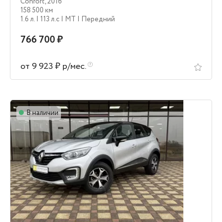
Confort
,
2016
158 500 км
1.6 л.
| 113 л.c
| MT
| Передний
766 700 ₽
от 9 923 ₽ р/мес.
В наличии