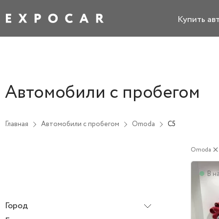
Купить ав
Автомобили с пробегом
Главная
Автомобили с пробегом
Omoda
C5
Omoda
clos
В н
Город
Все города