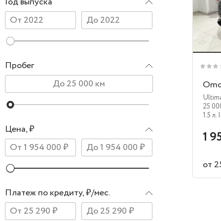
Год выпуска
Пробег
Omo
Ultim
25 00
1.5 л.
|
Цена, ₽
1 9
от 2
Платеж по кредиту, ₽/мес.