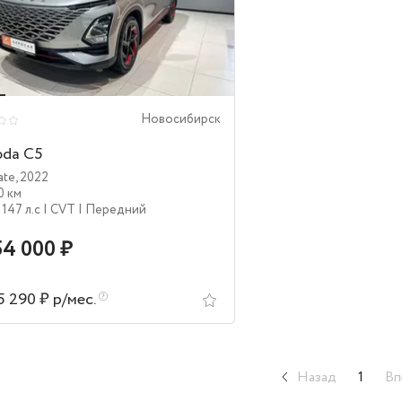
Новосибирск
da C5
ate
,
2022
0 км
 147 л.c
| CVT
| Передний
54 000 ₽
5 290 ₽ р/мес.
Назад
1
Вп