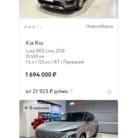
Новосибирск
Kia Rio
Luxe RED Line
,
2018
35 600 км
1.6 л.
| 123 л.c
| AT
| Передний
1 694 000 ₽
от 21 925 ₽ р/мес.
В наличии