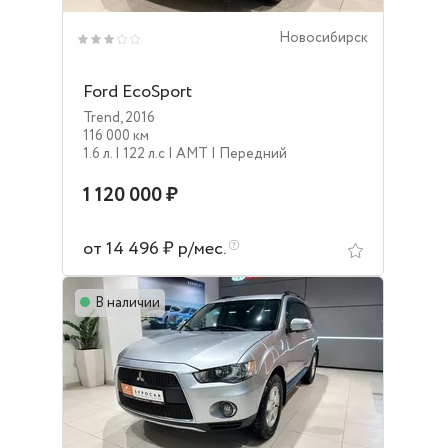
Новосибирск
Ford EcoSport
Trend
,
2016
116 000 км
1.6 л.
| 122 л.c
| AMT
| Передний
1 120 000 ₽
от 14 496 ₽ р/мес.
В наличии