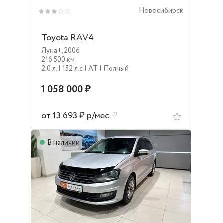
Новосибирск
Toyota RAV4
Луна+
,
2006
216 500 км
2.0 л.
| 152 л.c
| AT
| Полный
1 058 000 ₽
от 13 693 ₽ р/мес.
В наличии