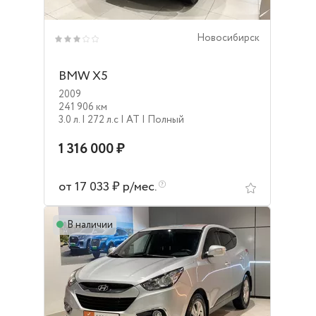
Новосибирск
BMW X5
2009
241 906 км
3.0 л.
| 272 л.c
| AT
| Полный
1 316 000 ₽
от 17 033 ₽ р/мес.
В наличии