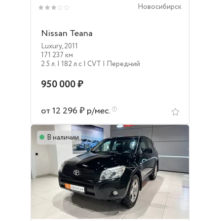
Новосибирск
Nissan Teana
Luxury
,
2011
171 237 км
2.5 л.
| 182 л.c
| CVT
| Передний
950 000 ₽
от 12 296 ₽ р/мес.
В наличии