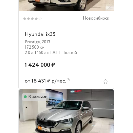
Новосибирск
Hyundai ix35
Prestige
,
2013
172 500 км
2.0 л.
| 150 л.c
| AT
| Полный
1 424 000 ₽
от 18 431 ₽ р/мес.
В наличии