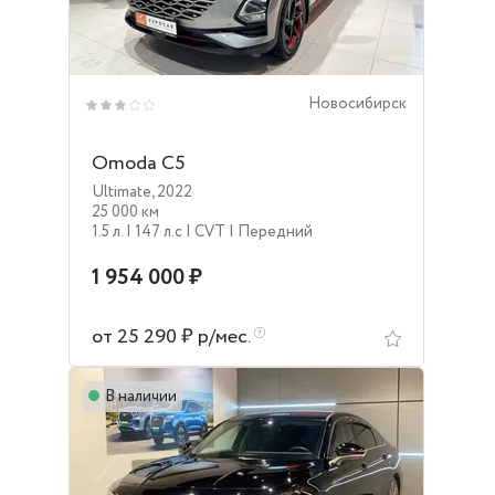
Новосибирск
Omoda C5
Ultimate
,
2022
25 000 км
1.5 л.
| 147 л.c
| CVT
| Передний
1 954 000 ₽
от 25 290 ₽ р/мес.
В наличии