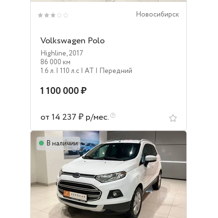
Новосибирск
Volkswagen Polo
Highline
,
2017
86 000 км
1.6 л.
| 110 л.c
| AT
| Передний
1 100 000 ₽
от 14 237 ₽ р/мес.
В наличии