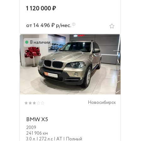
1 120 000 ₽
от 14 496 ₽ р/мес.
В наличии
Новосибирск
BMW X5
2009
241 906 км
3.0 л.
| 272 л.c
| AT
| Полный