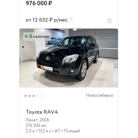
976 000 ₽
от 12 632 ₽ р/мес.
В наличии
Новосибирск
Toyota RAV4
Луна+
,
2006
216 500 км
2.0 л.
| 152 л.c
| AT
| Полный