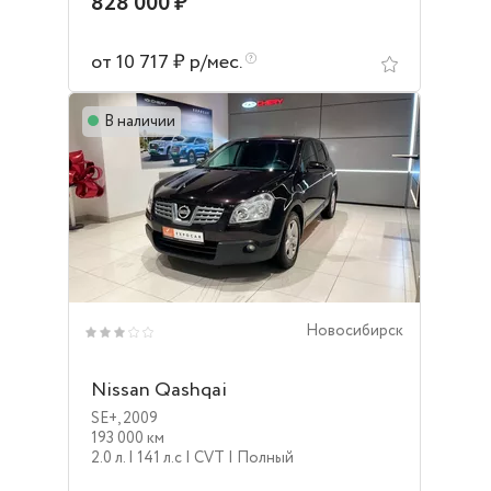
828 000 ₽
от 10 717 ₽ р/мес.
В наличии
Новосибирск
Nissan Qashqai
SE+
,
2009
193 000 км
2.0 л.
| 141 л.c
| CVT
| Полный