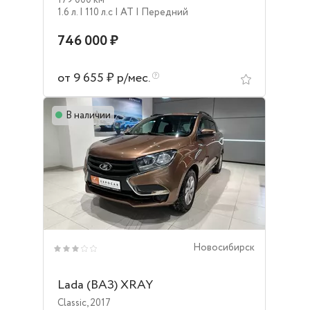
179 000 км
1.6 л.
| 110 л.c
| AT
| Передний
746 000 ₽
от 9 655 ₽ р/мес.
В наличии
Новосибирск
Lada (ВАЗ) XRAY
Classic
,
2017