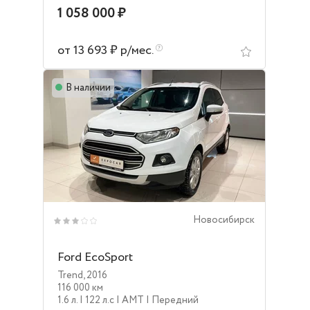
1 058 000 ₽
от 13 693 ₽ р/мес.
В наличии
Новосибирск
Ford EcoSport
Trend
,
2016
116 000 км
1.6 л.
| 122 л.c
| AMT
| Передний