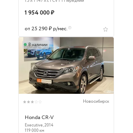
1.5 л.
| 147 л.c
| CVT
| Передний
1 954 000 ₽
от 25 290 ₽ р/мес.
В наличии
Новосибирск
Honda CR-V
Executive
,
2014
119 000 км