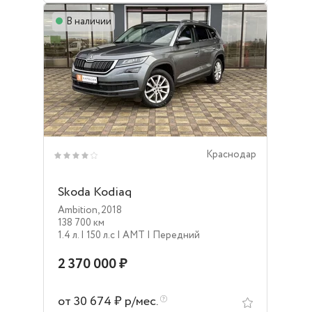
В наличии
Краснодар
Skoda Kodiaq
Ambition
,
2018
138 700 км
1.4 л.
| 150 л.c
| AMT
| Передний
2 370 000 ₽
от 30 674 ₽ р/мес.