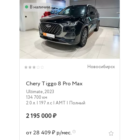
В наличии
Новосибирск
Chery Tiggo 8 Pro Max
Ultimate
,
2023
134 700 км
2.0 л.
| 197 л.c
| AMT
| Полный
2 195 000 ₽
от 28 409 ₽ р/мес.