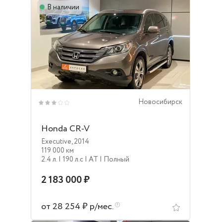
В наличии
Новосибирск
Honda CR-V
Executive
,
2014
119 000 км
2.4 л.
| 190 л.c
| AT
| Полный
2 183 000 ₽
от 28 254 ₽ р/мес.