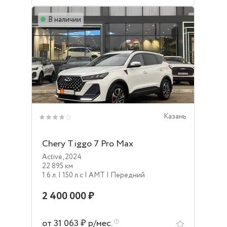
В наличии
Казань
Chery Tiggo 7 Pro Max
Active
,
2024
22 895 км
1.6 л.
| 150 л.c
| AMT
| Передний
2 400 000 ₽
от 31 063 ₽ р/мес.