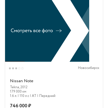
Новосибирск
Nissan Note
Tekna
,
2012
179 000 км
1.6 л.
| 110 л.c
| AT
| Передний
746 000 ₽