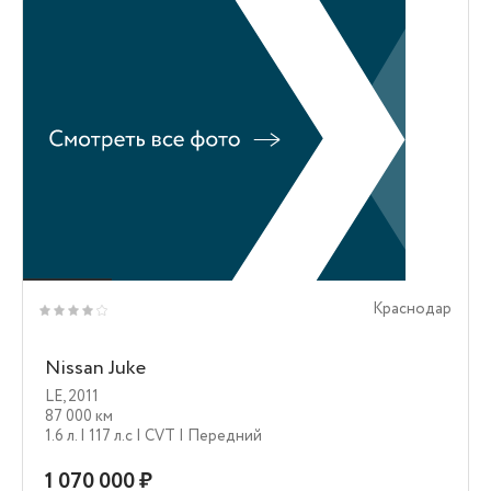
Краснодар
Nissan Juke
LE
,
2011
87 000 км
1.6 л.
| 117 л.c
| CVT
| Передний
1 070 000 ₽