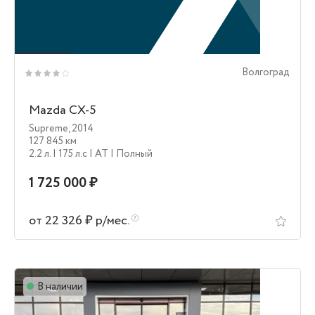
Волгоград
Mazda CX-5
Supreme
,
2014
127 845 км
2.2 л.
| 175 л.c
| AT
| Полный
1 725 000 ₽
от 22 326 ₽ р/мес.
В наличии