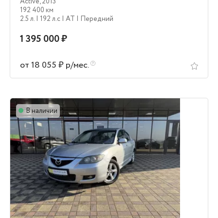
Active
,
2013
192 400 км
2.5 л.
| 192 л.c
| AT
| Передний
1 395 000 ₽
от 18 055 ₽ р/мес.
В наличии