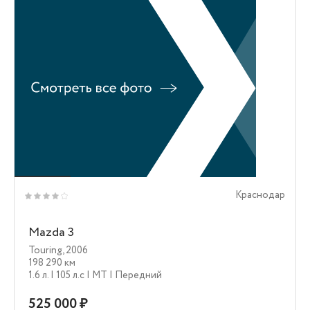
Краснодар
Mazda 3
Touring
,
2006
198 290 км
1.6 л.
| 105 л.c
| MT
| Передний
525 000 ₽