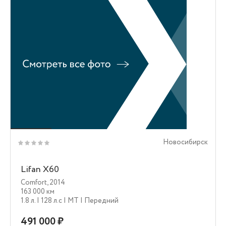
Новосибирск
Lifan X60
Comfort
,
2014
163 000 км
1.8 л.
| 128 л.c
| MT
| Передний
491 000 ₽