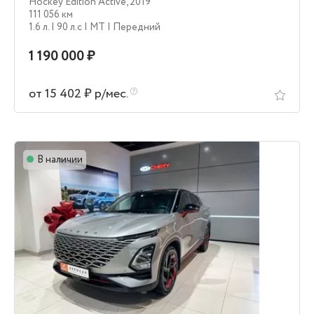
Hockey Edition Active
,
2019
111 056 км
1.6 л.
| 90 л.c
| MT
| Передний
1 190 000 ₽
от 15 402 ₽ р/мес.
В наличии