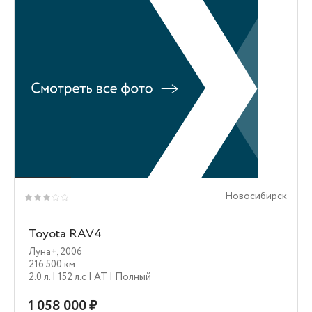
Новосибирск
Toyota RAV4
Луна+
,
2006
216 500 км
2.0 л.
| 152 л.c
| AT
| Полный
1 058 000 ₽