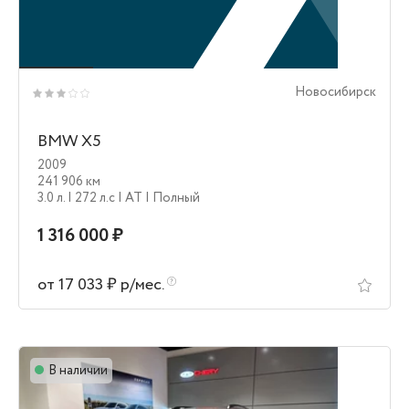
Новосибирск
BMW X5
2009
241 906 км
3.0 л.
| 272 л.c
| AT
| Полный
1 316 000 ₽
от 17 033 ₽ р/мес.
В наличии