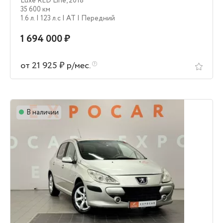
Luxe RED Line
,
2018
35 600 км
1.6 л.
| 123 л.c
| AT
| Передний
1 694 000 ₽
от 21 925 ₽ р/мес.
В наличии