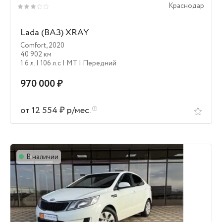
Краснодар
Lada (ВАЗ) XRAY
Comfort
,
2020
40 902 км
1.6 л.
| 106 л.c
| MT
| Передний
970 000 ₽
от 12 554 ₽ р/мес.
В наличии