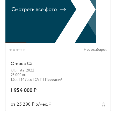
Новосибирск
Omoda C5
Ultimate
,
2022
25 000 км
1.5 л.
| 147 л.c
| CVT
| Передний
1 954 000 ₽
от 25 290 ₽ р/мес.