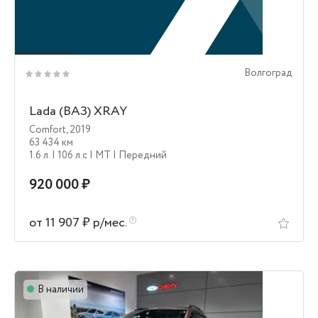
Волгоград
Lada (ВАЗ) XRAY
Comfort
,
2019
63 434 км
1.6 л.
| 106 л.c
| MT
| Передний
920 000 ₽
от 11 907 ₽ р/мес.
В наличии