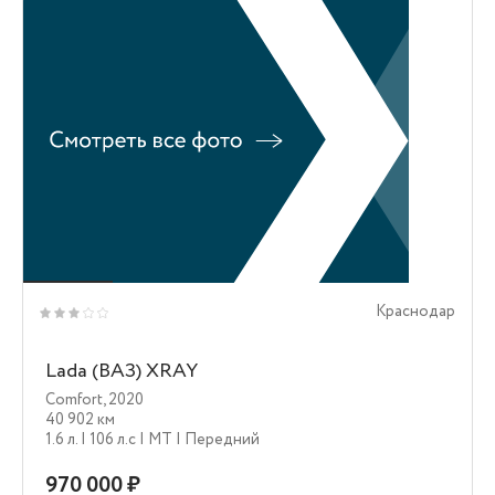
Краснодар
Lada (ВАЗ) XRAY
Comfort
,
2020
40 902 км
1.6 л.
| 106 л.c
| MT
| Передний
970 000 ₽