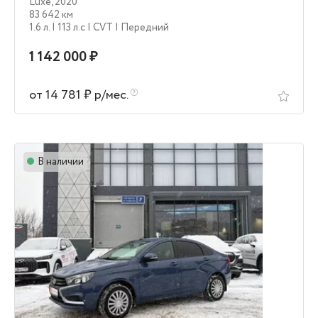
Luxe
,
2020
83 642 км
1.6 л.
| 113 л.c
| CVT
| Передний
1 142 000 ₽
от 14 781 ₽ р/мес.
В наличии