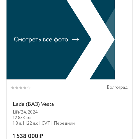
Волгоград
Lada (ВАЗ) Vesta
Life'24
,
2024
12 833 км
1.8 л.
| 122 л.c
| CVT
| Передний
1 538 000 ₽