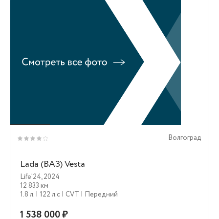
Волгоград
Lada (ВАЗ) Vesta
Life'24
,
2024
12 833 км
1.8 л.
| 122 л.c
| CVT
| Передний
1 538 000 ₽