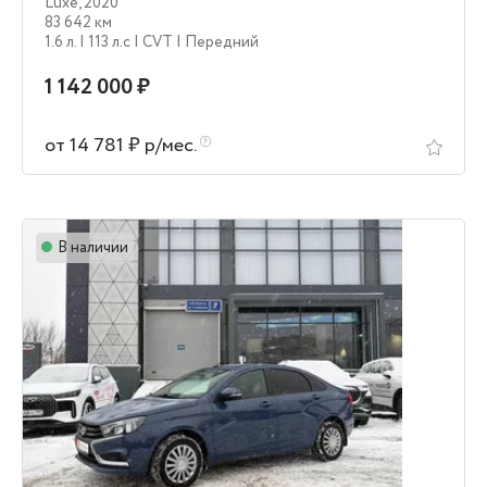
Luxe
,
2020
83 642 км
1.6 л.
| 113 л.c
| CVT
| Передний
1 142 000 ₽
от 14 781 ₽ р/мес.
В наличии