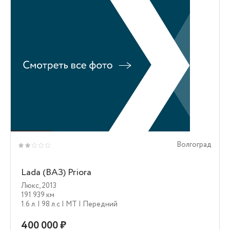
Волгоград
Lada (ВАЗ) Priora
Люкс
,
2013
191 939 км
1.6 л.
| 98 л.c
| MT
| Передний
400 000 ₽