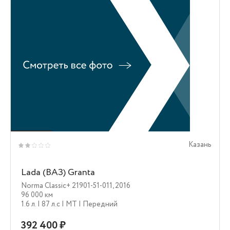
Казань
Lada (ВАЗ) Granta
Norma Classic+ 21901-51-011
,
2016
96 000 км
1.6 л.
| 87 л.c
| MT
| Передний
392 400 ₽