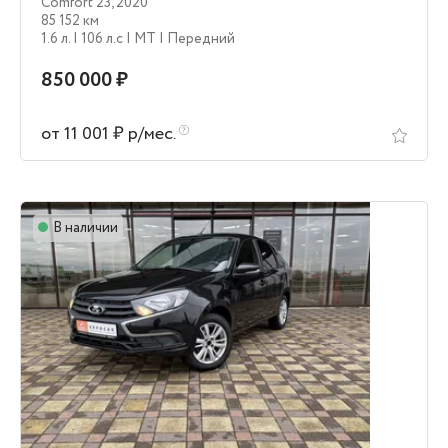
Comfort'23
,
2020
85 152 км
1.6 л.
| 106 л.c
| MT
| Передний
850 000 ₽
от 11 001 ₽ р/мес.
В наличии