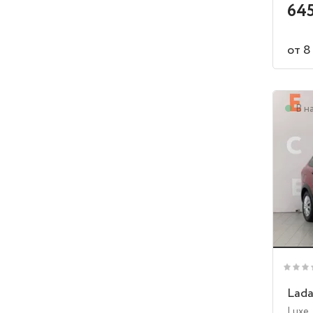
645
от 8
В н
Lada
Luxe
,