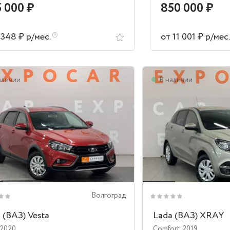
 000 ₽
850 000 ₽
 348 ₽ р/мес.
от 11 001 ₽ р/мес
аличии
В наличии
Волгоград
 (ВАЗ) Vesta
Lada (ВАЗ) XRAY
2020
Comfort
,
2019