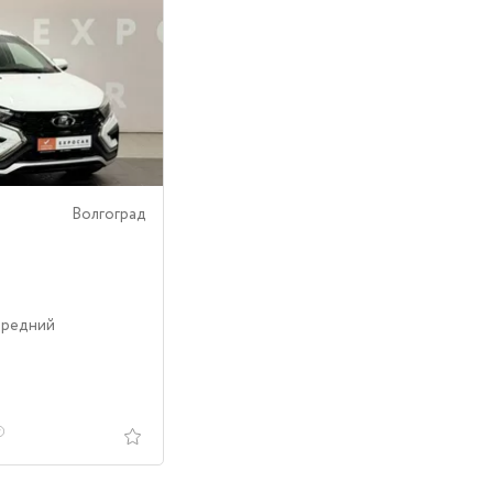
Волгоград
ередний