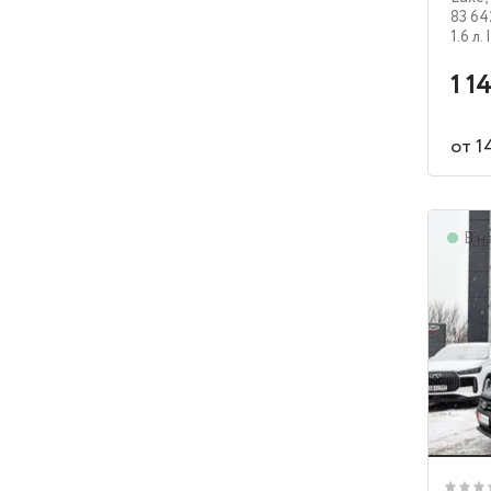
83 64
1.6 л.
1 1
от 1
В н