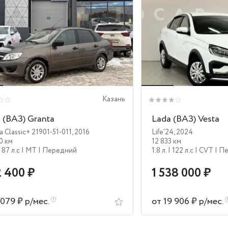
Казань
 (ВАЗ) Granta
Lada (ВАЗ) Vesta
 Classic+ 21901-51-011
,
2016
Life'24
,
2024
0 км
12 833 км
| 87 л.c
| MT
| Передний
1.8 л.
| 122 л.c
| CVT
| П
 400 ₽
1 538 000 ₽
 079 ₽ р/мес.
от 19 906 ₽ р/мес.