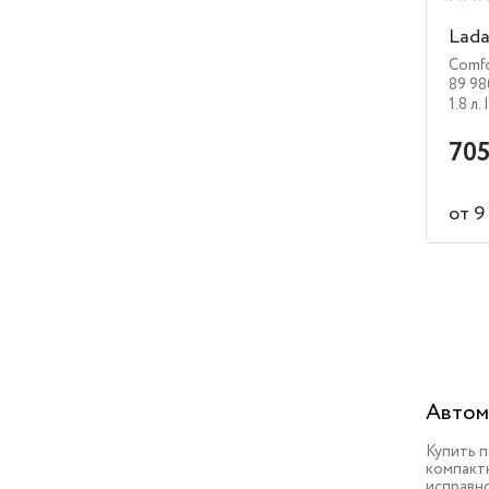
Lada
Comfo
89 98
1.8 л.
705
от 9
Автом
Купить 
компактн
исправн