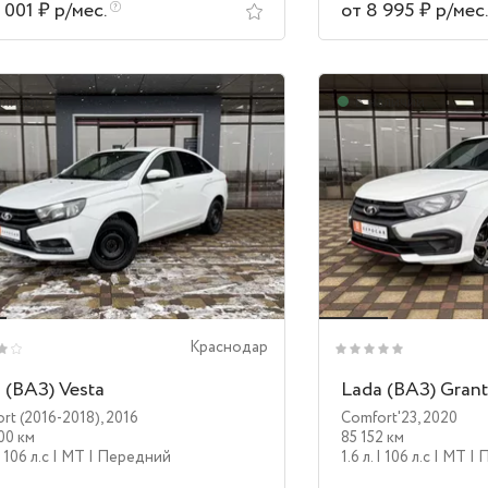
1 001 ₽ р/мес.
от 8 995 ₽ р/мес
аличии
В наличии
Краснодар
 (ВАЗ) Vesta
Lada (ВАЗ) Gran
rt (2016-2018)
,
2016
Comfort'23
,
2020
00 км
85 152 км
| 106 л.c
| MT
| Передний
1.6 л.
| 106 л.c
| MT
| 