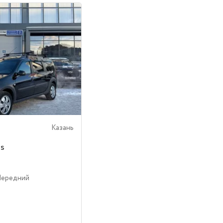
Казань
us
Передний