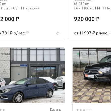
2 км
63 434 км
| 113 л.c
| CVT
| Передний
1.6 л.
| 106 л.c
| MT
| Пе
42 000 ₽
920 000 ₽
4 781 ₽ р/мес.
от 11 907 ₽ р/мес.
аличии
В наличии
Казань