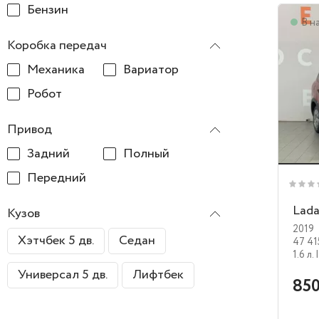
Бензин
В н
Коробка передач
Механика
Вариатор
Робот
Привод
Задний
Полный
Передний
Lada
Кузов
2019
Хэтчбек 5 дв.
Седан
47 41
1.6 л.
Универсал 5 дв.
Лифтбек
850