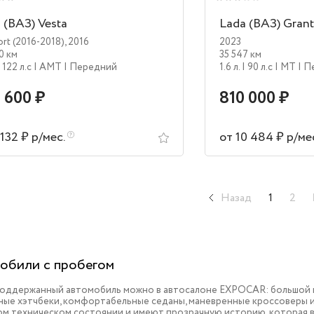
 (ВАЗ) Vesta
Lada (ВАЗ) Gran
rt (2016-2018)
,
2016
2023
0 км
35 547 км
| 122 л.c
| AMT
| Передний
1.6 л.
| 90 л.c
| MT
| 
 600 ₽
810 000 ₽
 132 ₽ р/мес.
от 10 484 ₽ р/ме
Назад
1
2
обили с пробегом
поддержанный автомобиль можно в автосалоне EXPOCAR: большой в
ые хэтчбеки, комфортабельные седаны, маневренные кроссоверы и 
ом техническом состоянии и имеют прозрачную историю, которая 