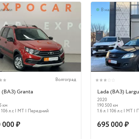
аличии
В наличии
Волгоград
 (ВАЗ) Granta
Lada (ВАЗ) Larg
2020
5 км
190 500 км
| 106 л.c
| MT
| Передний
1.6 л.
| 106 л.c
| MT
| 
 000 ₽
695 000 ₽