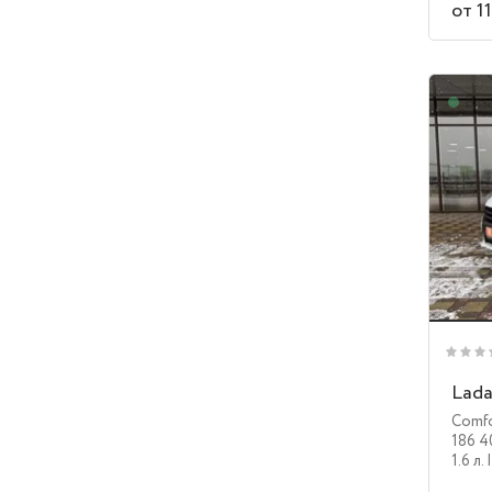
от 1
В н
Lada
Comfo
186 4
1.6 л.