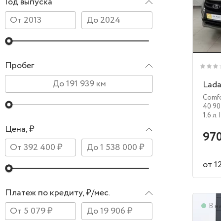
Год выпуска
Пробег
Lada
Comf
40 90
1.6 л.
Цена, ₽
970
от 1
Платеж по кредиту, ₽/мес.
В н