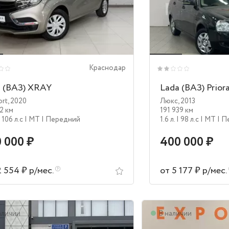
Краснодар
 (ВАЗ) XRAY
Lada (ВАЗ) Prior
ort
,
2020
Люкс
,
2013
2 км
191 939 км
| 106 л.c
| MT
| Передний
1.6 л.
| 98 л.c
| MT
| 
 000 ₽
400 000 ₽
2 554 ₽ р/мес.
от 5 177 ₽ р/мес.
аличии
В наличии