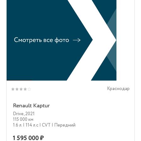
Краснодар
Renault Kaptur
Drive
,
2021
115 000 км
1.6 л.
| 114 л.c
| CVT
| Передний
1 595 000 ₽