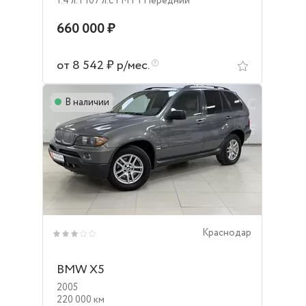
1.4 л.
| 107 л.c
| MT
| Передний
660 000 ₽
от 8 542 ₽ р/мес.
В наличии
Краснодар
BMW X5
2005
220 000 км