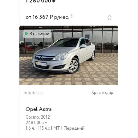
1 280 000 ₽
от 16 567 ₽ р/мес.
В наличии
Краснодар
Opel Astra
Cosmo
,
2012
248 000 км
1.6 л.
| 115 л.c
| MT
| Передний