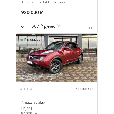
3.0 л.
| 231 л.c
| AT
| Полный
920 000 ₽
от 11 907 ₽ р/мес.
В наличии
Краснодар
Nissan Juke
LE
,
2011
87 000 км