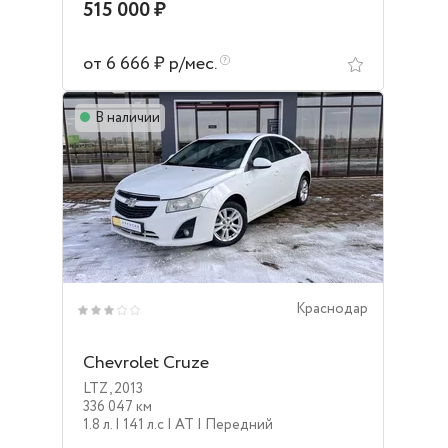
515 000 ₽
от 6 666 ₽ р/мес.
В наличии
Краснодар
Chevrolet Cruze
LTZ
,
2013
336 047 км
1.8 л.
| 141 л.c
| AT
| Передний