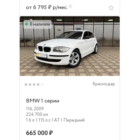
от 6 795 ₽ р/мес.
В наличии
Краснодар
BMW 1 серии
116
,
2009
224 700 км
1.6 л.
| 115 л.c
| AT
| Передний
665 000 ₽