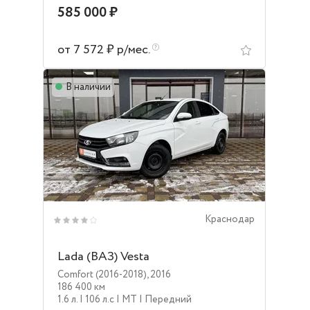
585 000 ₽
от 7 572 ₽ р/мес.
В наличии
Краснодар
Lada (ВАЗ) Vesta
Comfort (2016-2018)
,
2016
186 400 км
1.6 л.
| 106 л.c
| MT
| Передний