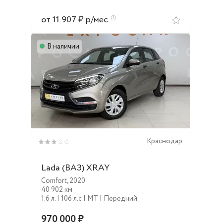
от 11 907 ₽ р/мес.
В наличии
Краснодар
Lada (ВАЗ) XRAY
Comfort
,
2020
40 902 км
1.6 л.
| 106 л.c
| MT
| Передний
970 000 ₽