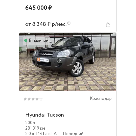
645 000 ₽
от 8 348 ₽ р/мес.
В наличии
Краснодар
Hyundai Tucson
2004
281 319 км
2.0 л.
| 141 л.c
| AT
| Передний