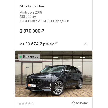
Skoda Kodiaq
Ambition
,
2018
138 700 км
1.4 л.
| 150 л.c
| AMT
| Передний
2 370 000 ₽
от 30 674 ₽ р/мес.
В наличии
Краснодар