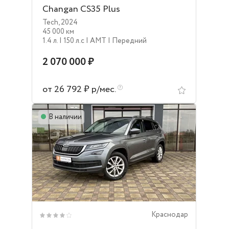
Changan CS35 Plus
Tech
,
2024
45 000 км
1.4 л.
| 150 л.c
| AMT
| Передний
2 070 000 ₽
от 26 792 ₽ р/мес.
В наличии
Краснодар