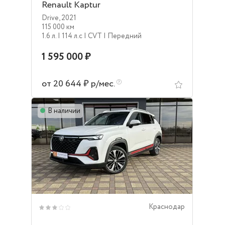
Renault Kaptur
Drive
,
2021
115 000 км
1.6 л.
| 114 л.c
| CVT
| Передний
1 595 000 ₽
от 20 644 ₽ р/мес.
В наличии
Краснодар