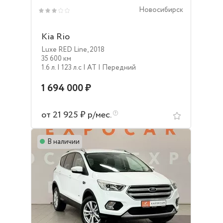
Новосибирск
Kia Rio
Luxe RED Line
,
2018
35 600 км
1.6 л.
| 123 л.c
| AT
| Передний
1 694 000 ₽
от 21 925 ₽ р/мес.
В наличии