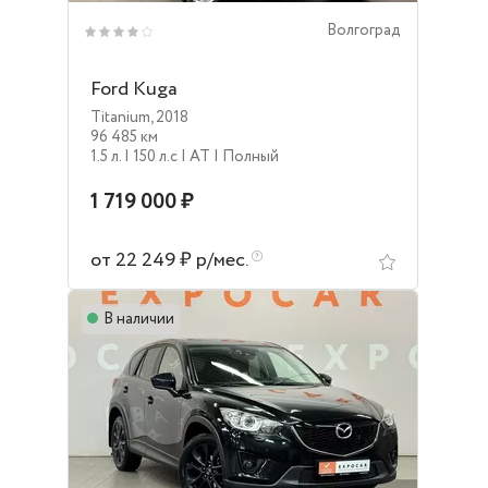
Волгоград
Ford Kuga
Titanium
,
2018
96 485 км
1.5 л.
| 150 л.c
| AT
| Полный
1 719 000 ₽
от 22 249 ₽ р/мес.
В наличии