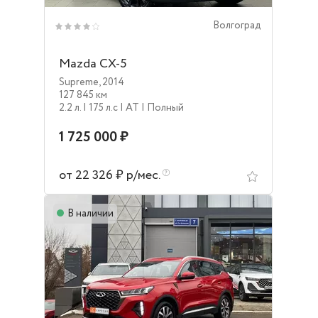
Волгоград
Mazda CX-5
Supreme
,
2014
127 845 км
2.2 л.
| 175 л.c
| AT
| Полный
1 725 000 ₽
от 22 326 ₽ р/мес.
В наличии