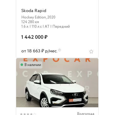
Skoda Rapid
Hockey Edition
,
2020
124 280 км
1.6 л.
| 110 л.c
| AT
| Передний
1 442 000 ₽
от 18 663 ₽ р/мес.
В наличии
Волгоград