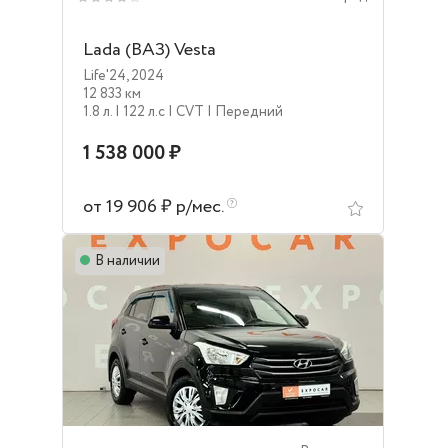
Lada (ВАЗ) Vesta
Life'24
,
2024
12 833 км
1.8 л.
| 122 л.c
| CVT
| Передний
1 538 000 ₽
от 19 906 ₽ р/мес.
В наличии