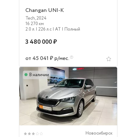
Changan UNI-K
Tech
,
2024
16 270 км
2.0 л.
| 226 л.c
| AT
| Полный
3 480 000 ₽
от 45 041 ₽ р/мес.
В наличии
Новосибирск