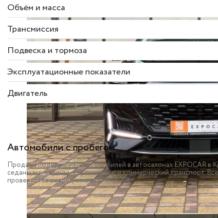
Объём и масса
Трансмиссия
Подвеска и тормоза
Эксплуатационные показатели
Двигатель
Автомобили с пробегом
Продажа подержанных автомобилей в автосалонах EXPOCAR в Кр
седаны, маневренные кроссоверы и коммерческий транспорт. Вс
проверяется сотрудниками EXPOCAR.