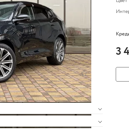
Цвет
Инте
Креди
3 
мплектации
Об автомобиле