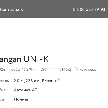
Контакты
8-800-533-79-93
angan UNI-K
024
Пробег: 16 270 км
LS4********714062
Краснодар
атель
2.0 л., 226 л.с., Бензин
бка
Автомат, AT
од
Полный