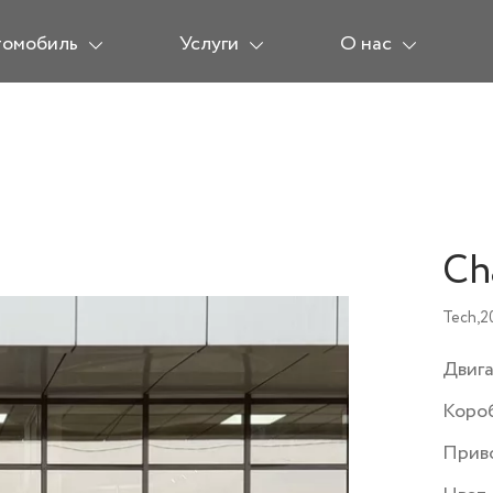
томобиль
Услуги
О нас
Ch
Tech,
2
Двиг
Коро
Прив