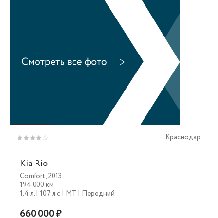
Краснодар
Kia Rio
Comfort
,
2013
194 000 км
1.4 л.
| 107 л.c
| MT
| Передний
660 000 ₽