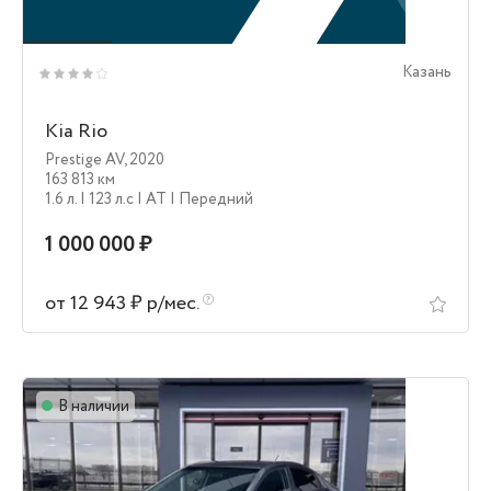
Казань
Kia Rio
Prestige AV
,
2020
163 813 км
1.6 л.
| 123 л.c
| AT
| Передний
1 000 000 ₽
от 12 943 ₽ р/мес.
В наличии