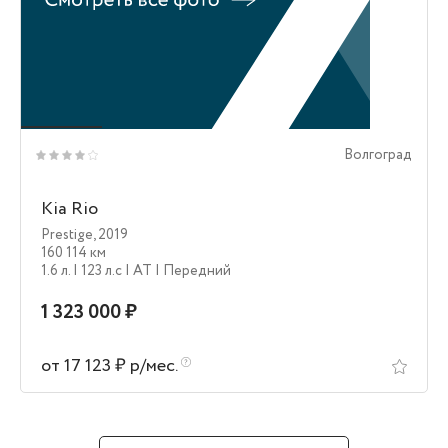
Волгоград
Kia Rio
Prestige
,
2019
160 114 км
1.6 л.
| 123 л.c
| AT
| Передний
1 323 000 ₽
от 17 123 ₽ р/мес.