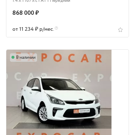
1.4 л.
| 107 л.c
| AT
| Передний
868 000 ₽
от 11 234 ₽ р/мес.
В наличии