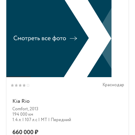
Краснодар
Kia Rio
Comfort
,
2013
194 000 км
1.4 л.
| 107 л.c
| MT
| Передний
660 000 ₽