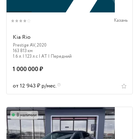
Казань
Kia Rio
Prestige AV
,
2020
163 813 км
1.6 л.
| 123 л.c
| AT
| Передний
1 000 000 ₽
от 12 943 ₽ р/мес.
В наличии