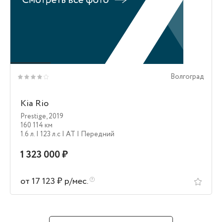
Волгоград
Kia Rio
Prestige
,
2019
160 114 км
1.6 л.
| 123 л.c
| AT
| Передний
1 323 000 ₽
от 17 123 ₽ р/мес.