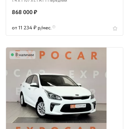
1.4 л.
| 107 л.c
| AT
| Передний
868 000 ₽
от 11 234 ₽ р/мес.
В наличии