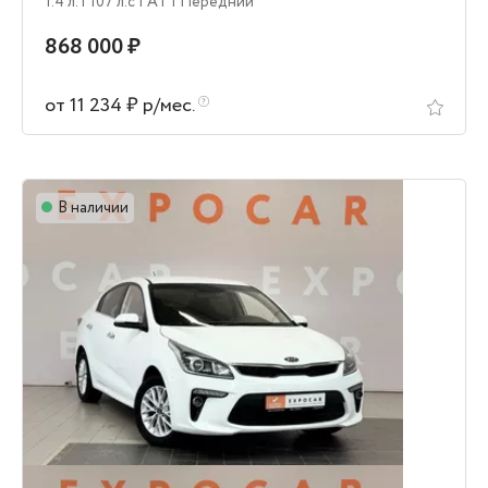
1.4 л.
| 107 л.c
| AT
| Передний
868 000 ₽
от 11 234 ₽ р/мес.
В наличии