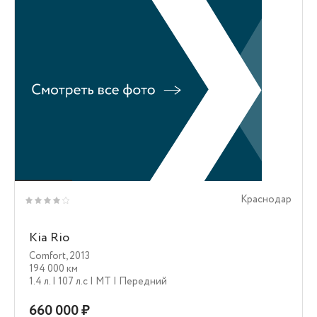
Краснодар
Kia Rio
Comfort
,
2013
194 000 км
1.4 л.
| 107 л.c
| MT
| Передний
660 000 ₽