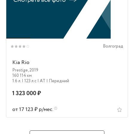
Волгоград
Kia Rio
Prestige
,
2019
160 114 км
1.6 л.
| 123 л.c
| AT
| Передний
1 323 000 ₽
от 17 123 ₽ р/мес.