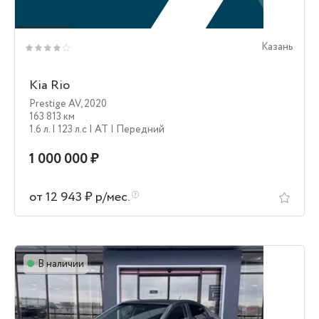
Казань
Kia Rio
Prestige AV
,
2020
163 813 км
1.6 л.
| 123 л.c
| AT
| Передний
1 000 000 ₽
от 12 943 ₽ р/мес.
В наличии