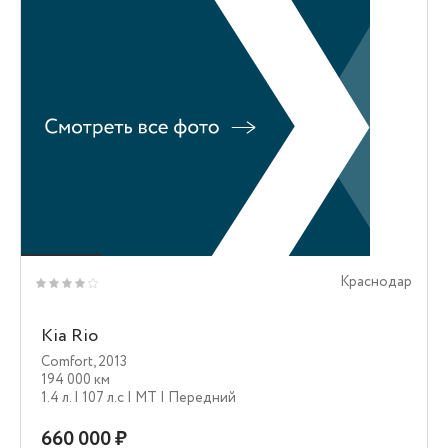
Краснодар
Kia Rio
Comfort
,
2013
194 000 км
1.4 л.
| 107 л.c
| MT
| Передний
660 000 ₽