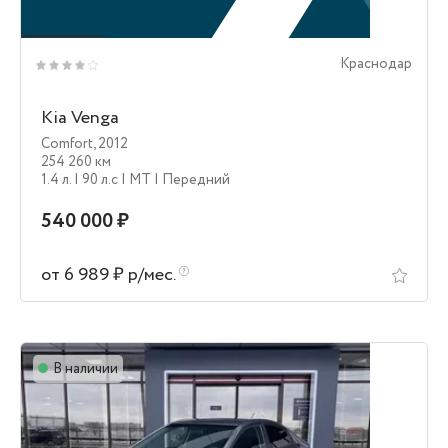
Краснодар
Kia Venga
Comfort
,
2012
254 260 км
1.4 л.
| 90 л.c
| MT
| Передний
540 000 ₽
от 6 989 ₽ р/мес.
В наличии