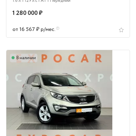
1.6 л.
| 129 л.c
| AT
| Передний
1 280 000 ₽
от 16 567 ₽ р/мес.
В наличии