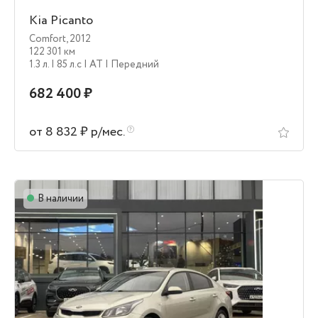
Kia Picanto
Comfort
,
2012
122 301 км
1.3 л.
| 85 л.c
| AT
| Передний
682 400 ₽
от 8 832 ₽ р/мес.
В наличии