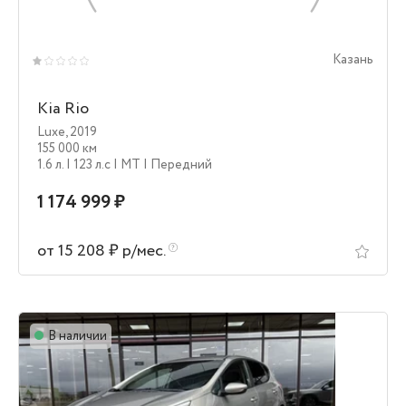
Казань
Kia Rio
Luxe
,
2019
155 000 км
1.6 л.
| 123 л.c
| MT
| Передний
1 174 999 ₽
от 15 208 ₽ р/мес.
В наличии