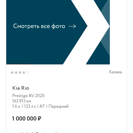
Казань
Kia Rio
Prestige AV
,
2020
163 813 км
1.6 л.
| 123 л.c
| AT
| Передний
1 000 000 ₽